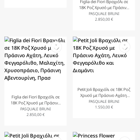
Figlia dei Fiori Βραχιόλι σε
18Κ Ροζ Χρυσό με Πράσινο
Αχάτη, Κόκκινη Καρνεόλη,
PASQUALE BRUNI
Όνυχα, Λευκό Φεγγαρόλιθο,
2.850,00
€
Ροζ Χαλκηδόνιο, Κιτρίνη
Petit Joli Βραχιόλι σε 18Κ Ροζ
Χρυσό με Πράσινο Αχάτη,
Figlia dei Fiori Βραχιόλι σε
Λευκό Φεγγαρόλιθο και
PASQUALE BRUNI
18Κ Ροζ Χρυσό με Πράσινο
1.550,00
Διαμάντι
€
Αχάτη, Λευκό Φεγγαρόλιθο,
PASQUALE BRUNI
Μαλαχίτη, Χρυσοπράσιο,
2.850,00
€
Πράσινη Αβεντουρίνη, Πρασ