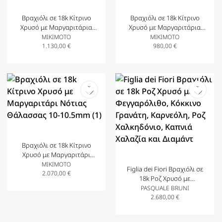
Βραχιόλι σε 18k Κίτρινο
Βραχιόλι σε 18k Κίτρινο
Χρυσό με Μαργαριτάρια
Χρυσό με Μαργαριτάρια
5.50-5.75(2) 6.00-6.25(3)
5.5mm(1) 4.5mm(3) και
MIKIMOTO
MIKIMOTO
1.130,00
€
Διαμάντια.
980,00
€
Βραχιόλι σε 18k Κίτρινο
Χρυσό με Μαργαριτάρι
Νότιας Θάλασσας 10-
MIKIMOTO
Figlia dei Fiori Βραχιόλι σε
10.5mm (1)
2.070,00
€
18k Ροζ Χρυσό με
Φεγγαρόλιθο, Κόκκινο
PASQUALE BRUNI
Γρανάτη, Καρνεόλη, Ροζ
2.680,00
€
Χαλκηδόνιο, Καπνιά Χαλαζία
και Διαμάντ