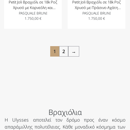
Petit Joli Βραχιόλι σε 18k Ροζ
Petit Joli Βραχιόλι σε 18k Ροζ
Χρυσό με Καρνεόλη και
Χρυσό με Πράσινο Αχάτη
Διαμάντια 18.5cm
και Διαμάντια 18.5cm
PASQUALE BRUNI
PASQUALE BRUNI
1.750,00
€
1.750,00
€
1
2
→
Βραχιόλια
H Ulysses αποτελεί τον δρόμο προς έναν κόσμο
απαράμιλλης πολυτέλειας. Κάθε μοναδικό κόσμημα των