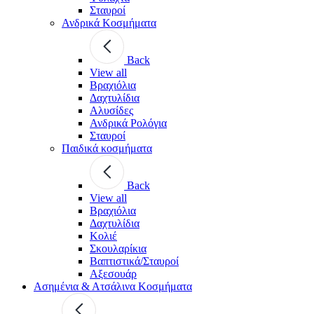
Σταυροί
Ανδρικά Κοσμήματα
Back
View all
Βραχιόλια
Δαχτυλίδια
Αλυσίδες
Ανδρικά Ρολόγια
Σταυροί
Παιδικά κοσμήματα
Back
View all
Βραχιόλια
Δαχτυλίδια
Κολιέ
Σκουλαρίκια
Βαπτιστικά/Σταυροί
Αξεσουάρ
Ασημένια & Ατσάλινα Κοσμήματα