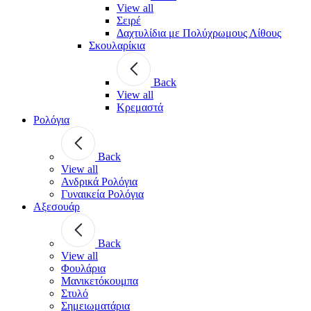
View all
Σειρέ
Δαχτυλίδια με Πολύχρωμους Λίθους
Σκουλαρίκια
Back
View all
Κρεμαστά
Ρολόγια
Back
View all
Ανδρικά Ρολόγια
Γυναικεία Ρολόγια
Αξεσουάρ
Back
View all
Φουλάρια
Μανικετόκουμπα
Στυλό
Σημειωματάρια