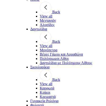
Back
View all
Μενταγιόν
Αλυσίδες
Δαχτυλίδια
Back
View all
Μονόπετρα
Βέρες Γάμου και Αρραβώνα
Πολύχρωμοι Λίθοι
Δαχτυλίδια με Πολύτιμους Λίθους
Σκουλαρίκια
Back
View all
Καρφωτά
Κρίκοι
Κρεμαστά
Γυναικεία Ρολόγια
Φυλαχτά