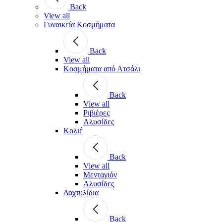
Back
View all
Γυναικεία Κοσμήματα
Back
View all
Κοσμήματα από Ατσάλι
Back
View all
Ριβιέρες
Αλυσίδες
Κολιέ
Back
View all
Μενταγιόν
Αλυσίδες
Δαχτυλίδια
Back