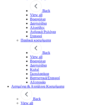
Back
View all
Βραχιόλια
Δαχτυλίδια
Αλυσίδες
Ανδρικά Ρολόγια
Σταυροί
Παιδικά κοσμήματα
Back
View all
Βραχιόλια
Δαχτυλίδια
Κολιέ
Σκουλαρίκια
Βαπτιστικά/Σταυροί
Αξεσουάρ
Ασημένια & Ατσάλινα Κοσμήματα
Back
View all