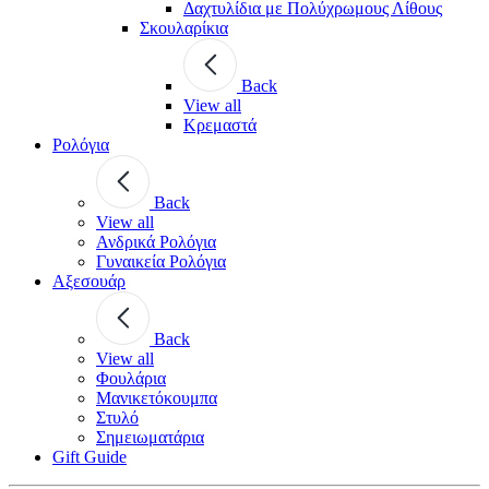
Δαχτυλίδια με Πολύχρωμους Λίθους
Σκουλαρίκια
Back
View all
Κρεμαστά
Ρολόγια
Back
View all
Ανδρικά Ρολόγια
Γυναικεία Ρολόγια
Αξεσουάρ
Back
View all
Φουλάρια
Μανικετόκουμπα
Στυλό
Σημειωματάρια
Gift Guide