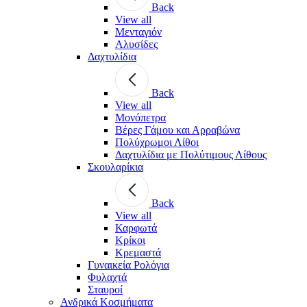
Back
View all
Μενταγιόν
Αλυσίδες
Δαχτυλίδια
Back
View all
Μονόπετρα
Βέρες Γάμου και Αρραβώνα
Πολύχρωμοι Λίθοι
Δαχτυλίδια με Πολύτιμους Λίθους
Σκουλαρίκια
Back
View all
Καρφωτά
Κρίκοι
Κρεμαστά
Γυναικεία Ρολόγια
Φυλαχτά
Σταυροί
Ανδρικά Κοσμήματα