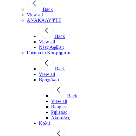
Back
View all
ΑΝΑΚΑΛΥΨΤΕ
Back
View all
Νέες Αφίξεις
Γυναικεία Κοσμήματα
Back
View all
Βραχιόλια
Back
View all
Bangles
Ριβιέρες
Αλυσίδες
Κολιέ