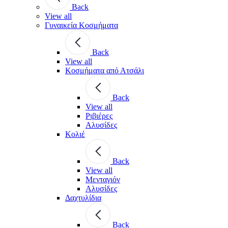
Back
View all
Γυναικεία Κοσμήματα
Back
View all
Κοσμήματα από Ατσάλι
Back
View all
Ριβιέρες
Αλυσίδες
Κολιέ
Back
View all
Μενταγιόν
Αλυσίδες
Δαχτυλίδια
Back