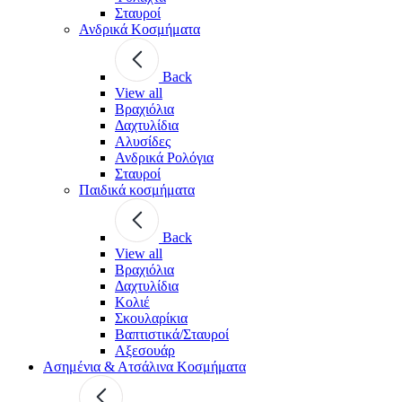
Σταυροί
Ανδρικά Κοσμήματα
Back
View all
Βραχιόλια
Δαχτυλίδια
Αλυσίδες
Ανδρικά Ρολόγια
Σταυροί
Παιδικά κοσμήματα
Back
View all
Βραχιόλια
Δαχτυλίδια
Κολιέ
Σκουλαρίκια
Βαπτιστικά/Σταυροί
Αξεσουάρ
Ασημένια & Ατσάλινα Κοσμήματα