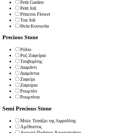
Petit Garden
Petit Joli
Princess Flower
Ton Joli
Θεία Κοινωνία
Precious Stone
Ρόδιο
Ροζ Ζαφείρια
Τσαβορίτης
Διαμάντι
Διαμάντια
Ζαφείρι
Ζαφείρια
Ρουμπίνι
Ρουμπίνια
Semi Precious Stone
Μπλε Τοπάζιο της Αφροδίτης
Αμέθυστος
Ανοιχτό Πράσινο Χρυσοπράσιο