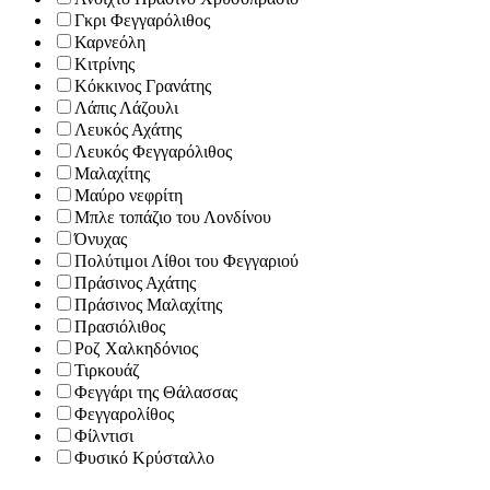
Γκρι Φεγγαρόλιθος
Καρνεόλη
Κιτρίνης
Κόκκινος Γρανάτης
Λάπις Λάζουλι
Λευκός Αχάτης
Λευκός Φεγγαρόλιθος
Μαλαχίτης
Μαύρο νεφρίτη
Μπλε τοπάζιo του Λονδίνου
Όνυχας
Πολύτιμοι Λίθοι του Φεγγαριού
Πράσινος Αχάτης
Πράσινος Μαλαχίτης
Πρασιόλιθος
Ροζ Χαλκηδόνιος
Τιρκουάζ
Φεγγάρι της Θάλασσας
Φεγγαρολίθος
Φίλντισι
Φυσικό Κρύσταλλο