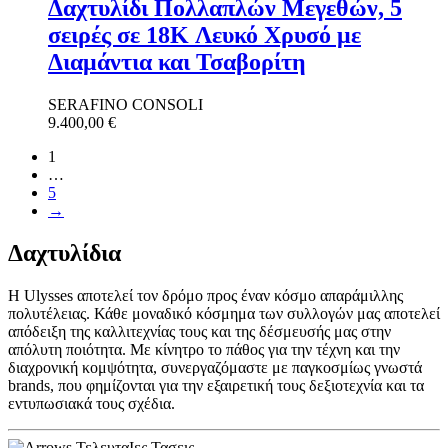
Δαχτυλίδι Πολλαπλών Μεγεθών, 5
σειρές σε 18K Λευκό Χρυσό με
Διαμάντια και Τσαβορίτη
SERAFINO CONSOLI
9.400,00
€
1
…
5
→
Δαχτυλίδια
H Ulysses αποτελεί τον δρόμο προς έναν κόσμο απαράμιλλης
πολυτέλειας. Κάθε μοναδικό κόσμημα των συλλογών μας αποτελεί
απόδειξη της καλλιτεχνίας τους και της δέσμευσής μας στην
απόλυτη ποιότητα. Με κίνητρο το πάθος για την τέχνη και την
διαχρονική κομψότητα, συνεργαζόμαστε με παγκοσμίως γνωστά
brands, που φημίζονται για την εξαιρετική τους δεξιοτεχνία και τα
εντυπωσιακά τους σχέδια.
ΤελευταΙες Τασεις