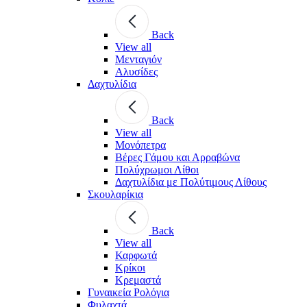
Back
View all
Μενταγιόν
Αλυσίδες
Δαχτυλίδια
Back
View all
Μονόπετρα
Βέρες Γάμου και Αρραβώνα
Πολύχρωμοι Λίθοι
Δαχτυλίδια με Πολύτιμους Λίθους
Σκουλαρίκια
Back
View all
Καρφωτά
Κρίκοι
Κρεμαστά
Γυναικεία Ρολόγια
Φυλαχτά