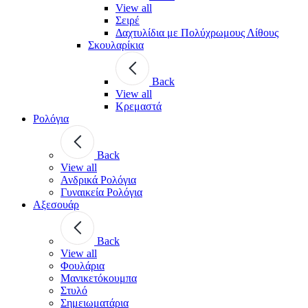
View all
Σειρέ
Δαχτυλίδια με Πολύχρωμους Λίθους
Σκουλαρίκια
Back
View all
Κρεμαστά
Ρολόγια
Back
View all
Ανδρικά Ρολόγια
Γυναικεία Ρολόγια
Αξεσουάρ
Back
View all
Φουλάρια
Μανικετόκουμπα
Στυλό
Σημειωματάρια