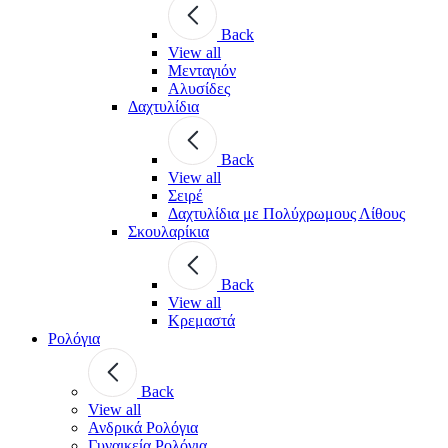
Back
View all
Μενταγιόν
Αλυσίδες
Δαχτυλίδια
Back
View all
Σειρέ
Δαχτυλίδια με Πολύχρωμους Λίθους
Σκουλαρίκια
Back
View all
Κρεμαστά
Ρολόγια
Back
View all
Ανδρικά Ρολόγια
Γυναικεία Ρολόγια