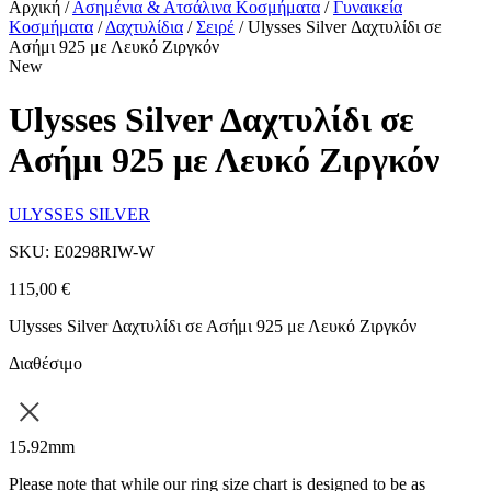
Αρχική
/
Ασημένια & Ατσάλινα Κοσμήματα
/
Γυναικεία
Κοσμήματα
/
Δαχτυλίδια
/
Σειρέ
/
Ulysses Silver Δαχτυλίδι σε
Ασήμι 925 με Λευκό Ζιργκόν
New
Ulysses Silver Δαχτυλίδι σε
Ασήμι 925 με Λευκό Ζιργκόν
ULYSSES SILVER
SKU: E0298RIW-W
115,00
€
Ulysses Silver Δαχτυλίδι σε Ασήμι 925 με Λευκό Ζιργκόν
Διαθέσιμο
15.92mm
Please note that while our ring size chart is designed to be as