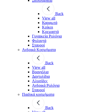
Σκουλαρίκια
Back
View all
Καρφωτά
Κρίκοι
Κρεμαστά
Γυναικεία Ρολόγια
Φυλαχτά
Σταυροί
Ανδρικά Κοσμήματα
Back
View all
Βραχιόλια
Δαχτυλίδια
Αλυσίδες
Ανδρικά Ρολόγια
Σταυροί
Παιδικά κοσμήματα
Back