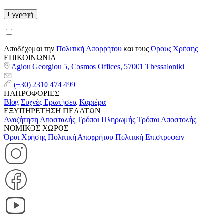
Αποδέχομαι την
Πολιτική Απορρήτου
και τους
Όρους Χρήσης
ΕΠΙΚΟΙΝΩΝΙΑ
Agiou Georgiou 5, Cosmos Offices, 57001 Thessaloniki
(+30) 2310 474 499
ΠΛΗΡΟΦΟΡΙΕΣ
Blog
Συχνές Ερωτήσεις
Καριέρα
ΕΞΥΠΗΡΕΤΗΣΗ ΠΕΛΑΤΩΝ
Αναζήτηση Αποστολής
Τρόποι Πληρωμής
Τρόποι Αποστολής
ΝΟΜΙΚΟΣ ΧΩΡΟΣ
Όροι Χρήσης
Πολιτική Απορρήτου
Πολιτική Επιστροφών