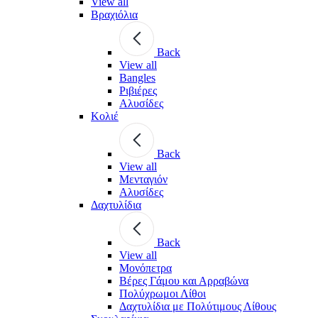
View all
Βραχιόλια
Back
View all
Bangles
Ριβιέρες
Αλυσίδες
Κολιέ
Back
View all
Μενταγιόν
Αλυσίδες
Δαχτυλίδια
Back
View all
Μονόπετρα
Βέρες Γάμου και Αρραβώνα
Πολύχρωμοι Λίθοι
Δαχτυλίδια με Πολύτιμους Λίθους