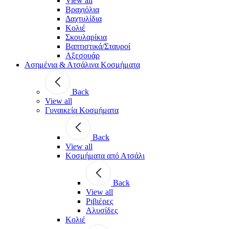
View all
Βραχιόλια
Δαχτυλίδια
Κολιέ
Σκουλαρίκια
Βαπτιστικά/Σταυροί
Αξεσουάρ
Ασημένια & Ατσάλινα Κοσμήματα
Back
View all
Γυναικεία Κοσμήματα
Back
View all
Κοσμήματα από Ατσάλι
Back
View all
Ριβιέρες
Αλυσίδες
Κολιέ