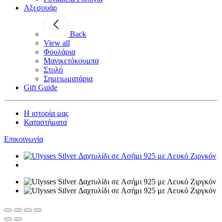
Αξεσουάρ
Back
View all
Φουλάρια
Μανικετόκουμπα
Στυλό
Σημειωματάρια
Gift Guide
Η ιστορία μας
Καταστήματα
Επικοινωνία