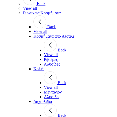
Back
View all
Γυναικεία Κοσμήματα
Back
View all
Κοσμήματα από Ατσάλι
Back
View all
Ριβιέρες
Αλυσίδες
Κολιέ
Back
View all
Μενταγιόν
Αλυσίδες
Δαχτυλίδια
Back