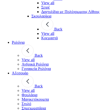
View all
Σειρέ
Δαχτυλίδια με Πολύχρωμους Λίθους
Σκουλαρίκια
Back
View all
Κρεμαστά
Ρολόγια
Back
View all
Ανδρικά Ρολόγια
Γυναικεία Ρολόγια
Αξεσουάρ
Back
View all
Φουλάρια
Μανικετόκουμπα
Στυλό
Σημειωματάρια