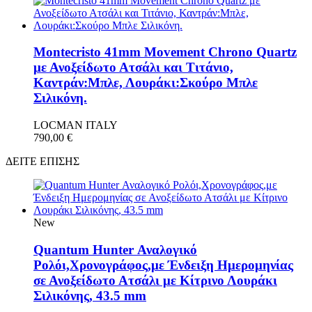
Montecristo 41mm Movement Chrono Quartz
με Ανοξείδωτο Ατσάλι και Τιτάνιο,
Καντράν:Μπλε, Λουράκι:Σκούρο Μπλε
Σιλικόνη.
LOCMAN ITALY
790,00
€
ΔΕΙΤΕ ΕΠΙΣΗΣ
New
Quantum Hunter Αναλογικό
Ρολόι,Χρονογράφος,με Ένδειξη Ημερομηνίας
σε Ανοξείδωτο Ατσάλι με Κίτρινο Λουράκι
Σιλικόνης, 43.5 mm