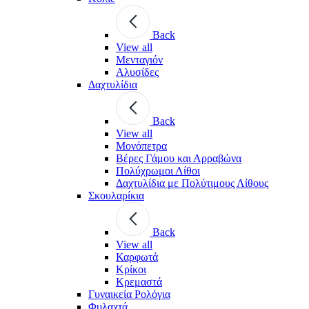
Back
View all
Μενταγιόν
Αλυσίδες
Δαχτυλίδια
Back
View all
Μονόπετρα
Βέρες Γάμου και Αρραβώνα
Πολύχρωμοι Λίθοι
Δαχτυλίδια με Πολύτιμους Λίθους
Σκουλαρίκια
Back
View all
Καρφωτά
Κρίκοι
Κρεμαστά
Γυναικεία Ρολόγια
Φυλαχτά