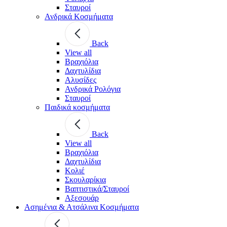
Σταυροί
Ανδρικά Κοσμήματα
Back
View all
Βραχιόλια
Δαχτυλίδια
Αλυσίδες
Ανδρικά Ρολόγια
Σταυροί
Παιδικά κοσμήματα
Back
View all
Βραχιόλια
Δαχτυλίδια
Κολιέ
Σκουλαρίκια
Βαπτιστικά/Σταυροί
Αξεσουάρ
Ασημένια & Ατσάλινα Κοσμήματα