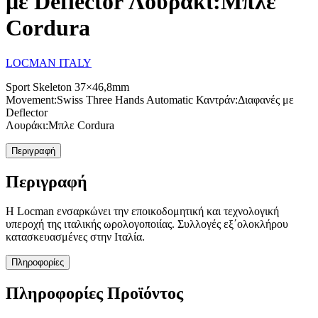
με Deflector Λουράκι:Μπλε
Cordura
LOCMAN ITALY
Sport Skeleton 37×46,8mm
Movement:Swiss Three Hands Automatic Καντράν:Διαφανές με
Deflector
Λουράκι:Μπλε Cordura
Περιγραφή
Περιγραφή
Η Locman ενσαρκώνει την εποικοδομητική και τεχνολογική
υπεροχή της ιταλικής ωρολογοποιίας. Συλλογές εξ΄ολοκλήρου
κατασκευασμένες στην Ιταλία.
Πληροφορίες
Πληροφορίες Προϊόντος