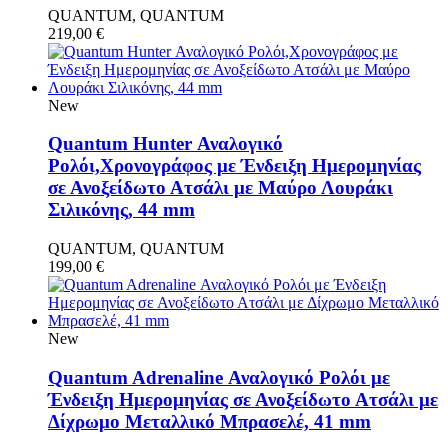
QUANTUM, QUANTUM
219,00
€
New
Quantum Hunter Αναλογικό
Ρολόι,Χρονογράφος με Ένδειξη Ημερομηνίας
σε Ανοξείδωτο Ατσάλι με Μαύρο Λουράκι
Σιλικόνης, 44 mm
QUANTUM, QUANTUM
199,00
€
New
Quantum Adrenaline Αναλογικό Ρολόι με
Ένδειξη Ημερομηνίας σε Ανοξείδωτο Ατσάλι με
Δίχρωμο Μεταλλικό Μπρασελέ, 41 mm