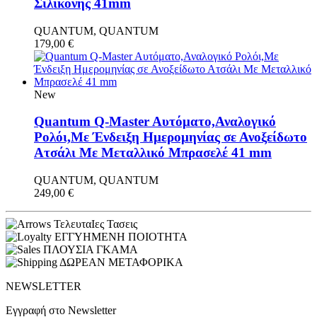
Σιλικόνης 41mm
QUANTUM, QUANTUM
179,00
€
New
Quantum Q-Master Aυτόματο,Αναλογικό
Ρολόι,Με Ένδειξη Ημερομηνίας σε Ανοξείδωτο
Ατσάλι Με Μεταλλικό Μπρασελέ 41 mm
QUANTUM, QUANTUM
249,00
€
ΤελευταΙες Τασεις
ΕΓΓΥΗΜΕΝΗ ΠΟΙΟΤΗΤΑ
ΠΛΟΥΣΙΑ ΓΚΑΜΑ
ΔΩΡΕΑΝ ΜΕΤΑΦΟΡΙΚΑ
NEWSLETTER
Εγγραφή στο Newsletter