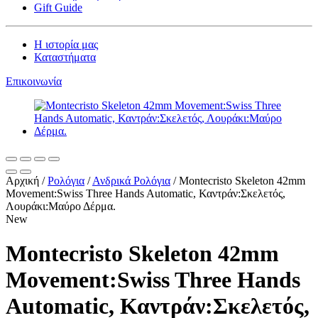
Gift Guide
Η ιστορία μας
Καταστήματα
Επικοινωνία
Αρχική
/
Ρολόγια
/
Ανδρικά Ρολόγια
/
Montecristo Skeleton 42mm
Movement:Swiss Three Hands Automatic, Καντράν:Σκελετός,
Λουράκι:Μαύρο Δέρμα.
New
Montecristo Skeleton 42mm
Movement:Swiss Three Hands
Automatic, Καντράν:Σκελετός,