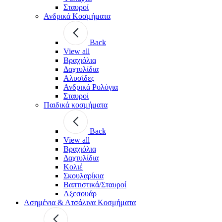
Σταυροί
Ανδρικά Κοσμήματα
Back
View all
Βραχιόλια
Δαχτυλίδια
Αλυσίδες
Ανδρικά Ρολόγια
Σταυροί
Παιδικά κοσμήματα
Back
View all
Βραχιόλια
Δαχτυλίδια
Κολιέ
Σκουλαρίκια
Βαπτιστικά/Σταυροί
Αξεσουάρ
Ασημένια & Ατσάλινα Κοσμήματα