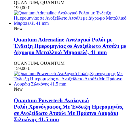
QUANTUM, QUANTUM
199,00
€
New
Quantum Adrenaline Αναλογικό Ρολόι με
Ένδειξη Ημερομηνίας σε Ανοξείδωτο Ατσάλι με
Δίχρωμο Μεταλλικό Μπρασελέ, 41 mm
QUANTUM, QUANTUM
159,00
€
New
Quantum Powertech Αναλογικό
Ρολόι,Χρονόγραφος,Με Ένδειξη Ημερομηνίας
σε Ανοξείδωτο Ατσάλι Με Πράσινο Λουράκι
Σιλικόνης 41.5 mm