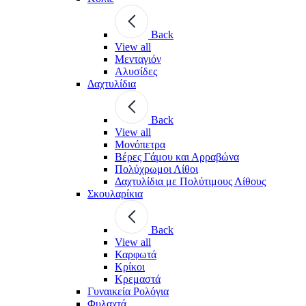
Back
View all
Μενταγιόν
Αλυσίδες
Δαχτυλίδια
Back
View all
Μονόπετρα
Βέρες Γάμου και Αρραβώνα
Πολύχρωμοι Λίθοι
Δαχτυλίδια με Πολύτιμους Λίθους
Σκουλαρίκια
Back
View all
Καρφωτά
Κρίκοι
Κρεμαστά
Γυναικεία Ρολόγια
Φυλαχτά