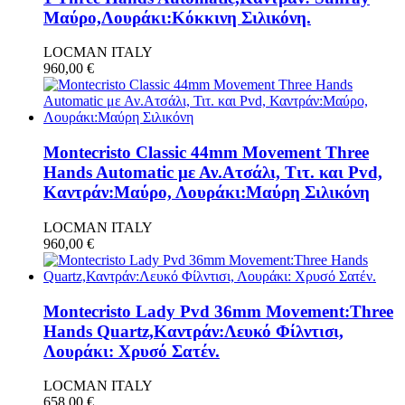
Μαύρο,Λουράκι:Κόκκινη Σιλικόνη.
LOCMAN ITALY
960,00
€
Montecristo Classic 44mm Movement Three
Hands Automatic με Αν.Ατσάλι, Τιτ. και Pvd,
Καντράν:Μαύρο, Λουράκι:Μαύρη Σιλικόνη
LOCMAN ITALY
960,00
€
Montecristo Lady Pvd 36mm Movement:Three
Hands Quartz,Καντράν:Λευκό Φίλντισι,
Λουράκι: Χρυσό Σατέν.
LOCMAN ITALY
658,00
€