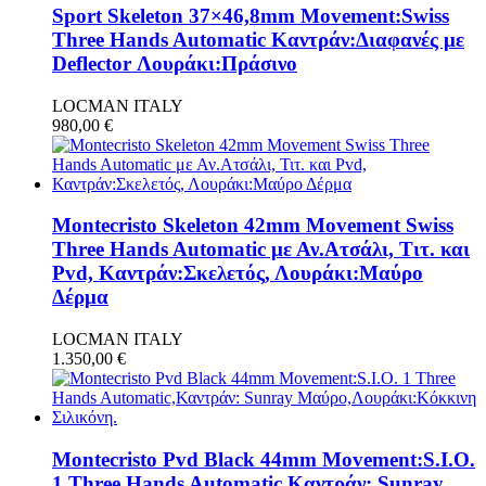
Sport Skeleton 37×46,8mm Movement:Swiss
Three Hands Automatic Καντράν:Διαφανές με
Deflector Λουράκι:Πράσινο
LOCMAN ITALY
980,00
€
Montecristo Skeleton 42mm Movement Swiss
Three Hands Automatic με Αν.Ατσάλι, Τιτ. και
Pvd, Καντράν:Σκελετός, Λουράκι:Μαύρο
Δέρμα
LOCMAN ITALY
1.350,00
€
Montecristo Pvd Black 44mm Movement:S.I.O.
1 Three Hands Automatic,Καντράν: Sunray