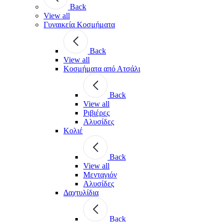
Back
View all
Γυναικεία Κοσμήματα
Back
View all
Κοσμήματα από Ατσάλι
Back
View all
Ριβιέρες
Αλυσίδες
Κολιέ
Back
View all
Μενταγιόν
Αλυσίδες
Δαχτυλίδια
Back