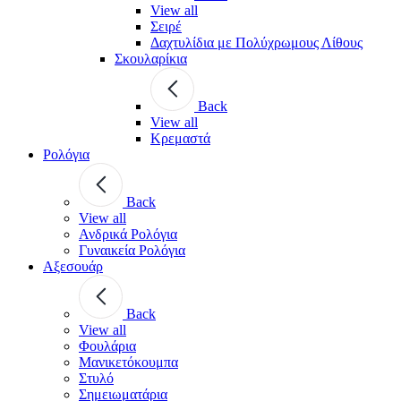
View all
Σειρέ
Δαχτυλίδια με Πολύχρωμους Λίθους
Σκουλαρίκια
Back
View all
Κρεμαστά
Ρολόγια
Back
View all
Ανδρικά Ρολόγια
Γυναικεία Ρολόγια
Αξεσουάρ
Back
View all
Φουλάρια
Μανικετόκουμπα
Στυλό
Σημειωματάρια