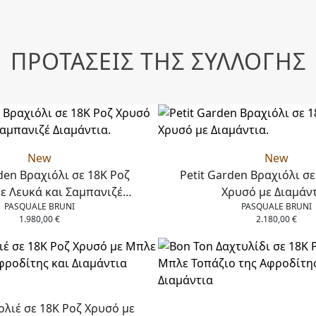
ΠΡΟΤΑΣΕΙΣ ΤΗΣ ΣΥΛΛΟΓΗΣ
New
New
den Βραχιόλι σε 18K Ροζ
Petit Garden Βραχιόλι σ
ε Λευκά και Σαμπανιζέ
Χρυσό με Διαμάντ
PASQUALE BRUNI
PASQUALE BRUNI
Διαμάντια.
1.980,00
€
2.180,00
€
ολιέ σε 18Κ Ροζ Χρυσό με