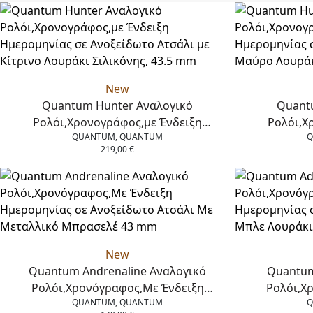
New
Quantum Hunter Αναλογικό
Quant
Ρολόι,Χρονογράφος,με Ένδειξη
Ρολόι,Χ
QUANTUM, QUANTUM
Q
Ημερομηνίας σε Ανοξείδωτο Ατσάλι με
Ημερομηνία
219,00
€
Κίτρινο Λουράκι Σιλικόνης, 43.5 mm
Μαύρο Λο
New
Quantum Andrenaline Αναλογικό
Quantum
Ρολόι,Χρονόγραφος,Με Ένδειξη
Ρολόι,Χ
QUANTUM, QUANTUM
Q
Ημερομηνίας σε Ανοξείδωτο Ατσάλι Με
Ημερομηνίας