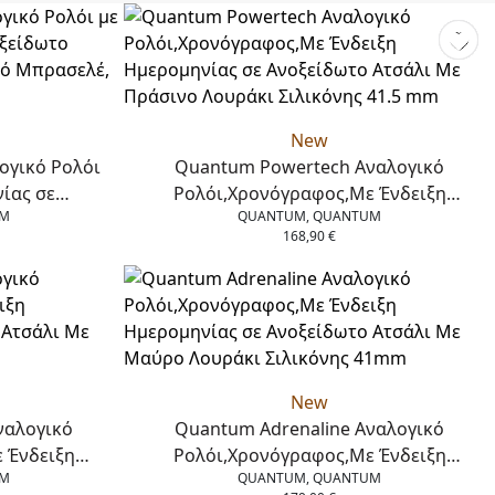
New
ογικό Ρολόι
Quantum Powertech Αναλογικό
ίας σε
Ρολόι,Χρονόγραφος,Με Ένδειξη
UM
QUANTUM, QUANTUM
 Δίχρωμο
Ημερομηνίας σε Ανοξείδωτο Ατσάλι Με
168,90
€
, 41 mm
Πράσινο Λουράκι Σιλικόνης 41.5 mm
New
ναλογικό
Quantum Adrenaline Αναλογικό
 Ένδειξη
Ρολόι,Χρονόγραφος,Με Ένδειξη
UM
QUANTUM, QUANTUM
το Ατσάλι Με
Ημερομηνίας σε Ανοξείδωτο Ατσάλι Με