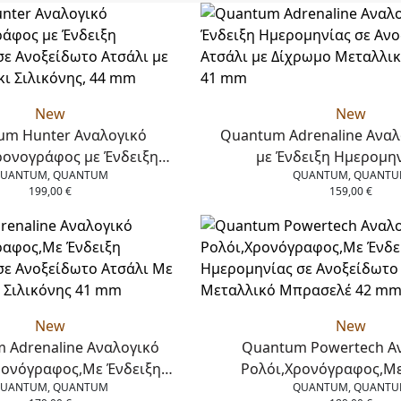
New
New
um Hunter Αναλογικό
Quantum Adrenaline Αναλ
ρονογράφος με Ένδειξη
με Ένδειξη Ημερομην
UANTUM, QUANTUM
QUANTUM, QUANT
ς σε Ανοξείδωτο Ατσάλι με
Ανοξείδωτο Ατσάλι με
199,00
€
159,00
€
υράκι Σιλικόνης, 44 mm
Μεταλλικό Μπρασελέ
New
New
 Adrenaline Αναλογικό
Quantum Powertech Α
ρονόγραφος,Με Ένδειξη
Ρολόι,Χρονόγραφος,Με
UANTUM, QUANTUM
QUANTUM, QUANT
 σε Ανοξείδωτο Ατσάλι Με
Ημερομηνίας σε Ανοξείδω