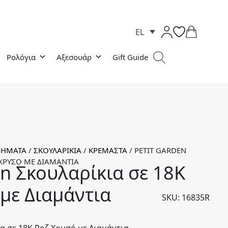
EL
Ρολόγια
Αξεσουάρ
Gift Guide
ΜΉΜΑΤΑ
/
ΣΚΟΥΛΑΡΊΚΙΑ
/
ΚΡΕΜΑΣΤΆ
/
PETIT GARDEN
 ΧΡΥΣΌ ΜΕ ΔΙΑΜΆΝΤΙΑ
en Σκουλαρίκια σε 18Κ
με Διαμάντια
SKU: 16835R
α σε 18Κ Ροζ Χρυσό με Διαμάντια