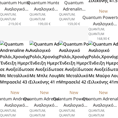
uantum Hunter
Quantum Hunter
Quantum
Αναλογικό
Αναλογικό
Adrenaline
New
QUANTUM,
QUANTUM,
QUANTUM,
όι,Χρονογράφος,με
Ρολόι,Χρονογράφος
Αναλογικό
Quantum Powert
QUANTUM
QUANTUM
QUANTUM
ειξη Ημερομηνίας
με Ένδειξη
Ρολόι με
Αναλογικό
219,00
€
199,00
€
159,00
€
Ανοξείδωτο Ατσάλι
Ημερομηνίας σε
Ένδειξη
QUANTUM,
Ρολόι,Χρονόγραφο
 Κίτρινο Λουράκι
Ανοξείδωτο Ατσάλι
Ημερομηνίας
QUANTUM
Ένδειξη Ημερομη
168,90
€
λικόνης, 43.5 mm
με Μαύρο Λουράκι
σε
σε Ανοξείδωτο Ατ
Σιλικόνης, 44 mm
Ανοξείδωτο
Με Πράσινο Λουρ
Ατσάλι με
Σιλικόνης 41.5 
Δίχρωμο
Μεταλλικό
Μπρασελέ,
41 mm
New
New
New
New
ntum Andrenaline
Quantum Adrenaline
Quantum Powertech
Quantum Adrenal
Αναλογικό
Αναλογικό
Αναλογικό
Αναλογικό
QUANTUM,
QUANTUM,
QUANTUM,
QUANTUM,
όι,Χρονόγραφος,Με
Ρολόι,Χρονόγραφος,Με
Ρολόι,Χρονόγραφος,Με
Ρολόι,Χρονόγραφο
QUANTUM
QUANTUM
QUANTUM
QUANTUM
ειξη Ημερομηνίας
Ένδειξη Ημερομηνίας
Ένδειξη Ημερομηνίας
Ένδειξη Ημερομη