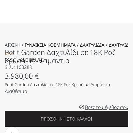
ΑΡΧΙΚΉ
/
ΓΥΝΑΙΚΕΊΑ KΟΣΜΉΜΑΤΑ
/
ΔΑΧΤΥΛΊΔΙΑ
/
ΔΑΧΤΥΛΊΔΙ
Petit Garden Δαχτυλίδι σε 18Κ Ροζ
NEW
Χρυσό με Διαμάντια
PASQUALE BRUNI
SKU: 16828R
3.980,00
€
Petit Garden Δαχτυλίδι σε 18Κ Ροζ Χρυσό με Διαμάντια
Διαθέσιμο
Βρες το μέγεθος σου
ΠΡΟΣΘΉΚΗ ΣΤΟ ΚΑΛΆΘΙ