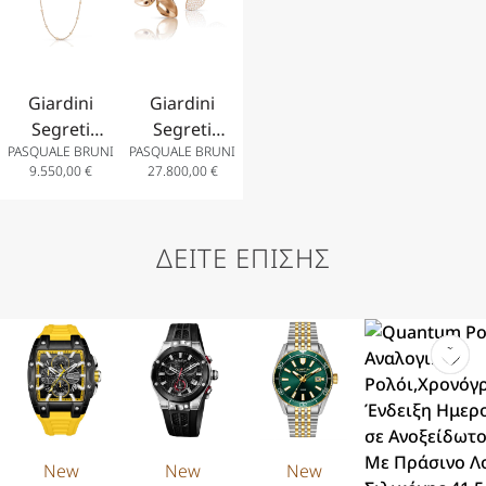
Αφροδίτης
Αφροδίτης
Διαμάντια
και
και
Διαμάντια
Διαμάντια
Giardini
Giardini
Segreti
Segreti
PASQUALE BRUNI
PASQUALE BRUNI
Opera
Σκουλαρίκια
9.550,00
€
27.800,00
€
Κολιέ σε
σε 18Κ Ροζ
18Κ Ροζ
Χρυσό με
Χρυσό με
Διαμάντια
ΔΕΙΤΕ ΕΠΙΣΗΣ
Λευκά και
Σαμπανιζέ
Διαμάντια
New
New
New