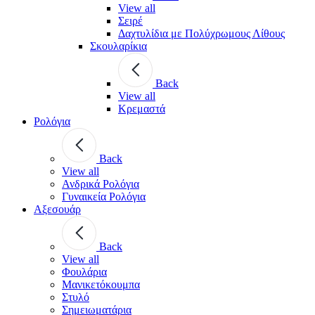
View all
Σειρέ
Δαχτυλίδια με Πολύχρωμους Λίθους
Σκουλαρίκια
Back
View all
Κρεμαστά
Ρολόγια
Back
View all
Ανδρικά Ρολόγια
Γυναικεία Ρολόγια
Αξεσουάρ
Back
View all
Φουλάρια
Μανικετόκουμπα
Στυλό
Σημειωματάρια