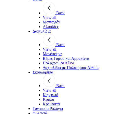
Back
View all
Μενταγιόν
Αλυσίδες
Δαχτυλίδια
Back
View all
Μονόπετρα
Βέρες Γάμου και Αρραβώνα
Πολύχρωμοι Λίθοι
Δαχτυλίδια με Πολύτιμους Λίθους
Σκουλαρίκια
Back
View all
Καρφωτά
Κρίκοι
Κρεμαστά
Γυναικεία Ρολόγια
Φυλαχτά