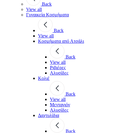
Back
View all
Γυναικεία Κοσμήματα
Back
View all
Κοσμήματα από Ατσάλι
Back
View all
Ριβιέρες
Αλυσίδες
Κολιέ
Back
View all
Μενταγιόν
Αλυσίδες
Δαχτυλίδια
Back