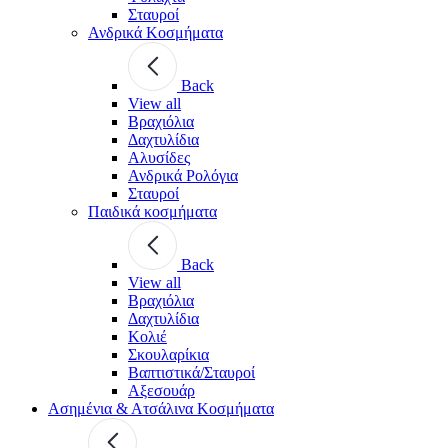
Σταυροί
Ανδρικά Κοσμήματα
Back
View all
Βραχιόλια
Δαχτυλίδια
Αλυσίδες
Ανδρικά Ρολόγια
Σταυροί
Παιδικά κοσμήματα
Back
View all
Βραχιόλια
Δαχτυλίδια
Κολιέ
Σκουλαρίκια
Βαπτιστικά/Σταυροί
Αξεσουάρ
Ασημένια & Ατσάλινα Κοσμήματα