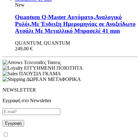
New
Quantum Q-Master Aυτόματο,Αναλογικό
Ρολόι,Με Ένδειξη Ημερομηνίας σε Ανοξείδωτο
Ατσάλι Με Μεταλλικό Μπρασελέ 41 mm
QUANTUM, QUANTUM
249,00
€
ΤελευταΙες Τασεις
ΕΓΓΥΗΜΕΝΗ ΠΟΙΟΤΗΤΑ
ΠΛΟΥΣΙΑ ΓΚΑΜΑ
ΔΩΡΕΑΝ ΜΕΤΑΦΟΡΙΚΑ
NEWSLETTER
Εγγραφή στο Newsletter