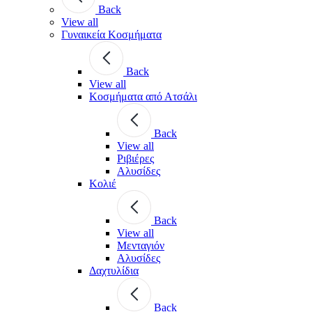
Back
View all
Γυναικεία Κοσμήματα
Back
View all
Κοσμήματα από Ατσάλι
Back
View all
Ριβιέρες
Αλυσίδες
Κολιέ
Back
View all
Μενταγιόν
Αλυσίδες
Δαχτυλίδια
Back