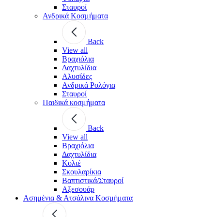
Σταυροί
Ανδρικά Κοσμήματα
Back
View all
Βραχιόλια
Δαχτυλίδια
Αλυσίδες
Ανδρικά Ρολόγια
Σταυροί
Παιδικά κοσμήματα
Back
View all
Βραχιόλια
Δαχτυλίδια
Κολιέ
Σκουλαρίκια
Βαπτιστικά/Σταυροί
Αξεσουάρ
Ασημένια & Ατσάλινα Κοσμήματα