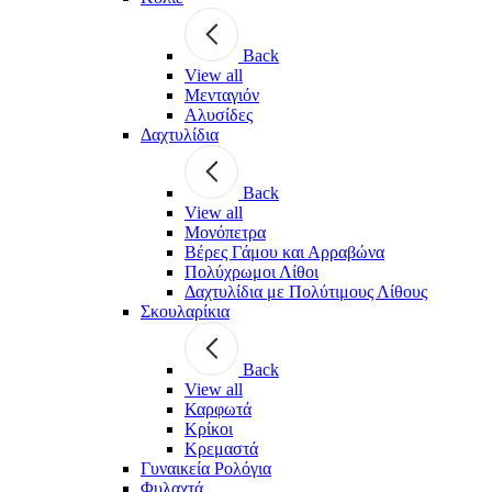
Back
View all
Μενταγιόν
Αλυσίδες
Δαχτυλίδια
Back
View all
Μονόπετρα
Βέρες Γάμου και Αρραβώνα
Πολύχρωμοι Λίθοι
Δαχτυλίδια με Πολύτιμους Λίθους
Σκουλαρίκια
Back
View all
Καρφωτά
Κρίκοι
Κρεμαστά
Γυναικεία Ρολόγια
Φυλαχτά