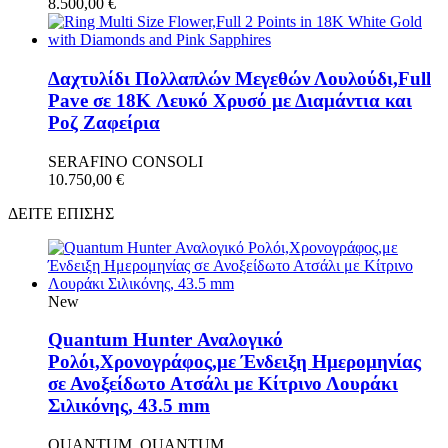
8.500,00
€
Δαχτυλίδι Πολλαπλών Μεγεθών Λουλούδι,Full
Pave σε 18K Λευκό Χρυσό με Διαμάντια και
Ροζ Ζαφείρια
SERAFINO CONSOLI
10.750,00
€
ΔΕΙΤΕ ΕΠΙΣΗΣ
New
Quantum Hunter Αναλογικό
Ρολόι,Χρονογράφος,με Ένδειξη Ημερομηνίας
σε Ανοξείδωτο Ατσάλι με Κίτρινο Λουράκι
Σιλικόνης, 43.5 mm
QUANTUM, QUANTUM