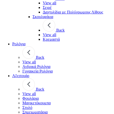
View all
Σειρέ
Δαχτυλίδια με Πολύχρωμους Λίθους
Σκουλαρίκια
Back
View all
Κρεμαστά
Ρολόγια
Back
View all
Ανδρικά Ρολόγια
Γυναικεία Ρολόγια
Αξεσουάρ
Back
View all
Φουλάρια
Μανικετόκουμπα
Στυλό
Σημειωματάρια