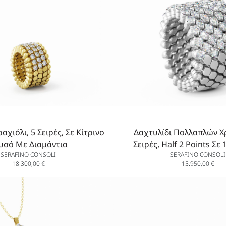
αχιόλι, 5 Σειρές, Σε Κίτρινο
Δαχτυλίδι Πολλαπλών Χ
υσό Με Διαμάντια
Σειρές, Half 2 Points Σε
SERAFINO CONSOLI
SERAFINO CONSOLI
Χρυσό Με Λευκά Δια
18.300,00
€
15.950,00
€