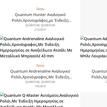
New
Quantum Hunter Αναλογικό
Ρολόι,Χρονογράφος,με Ένδειξη
QUANTUM, QUANTUM
Ημερομηνίας σε Ανοξείδωτο Ατσάλι με
219,00
€
Κίτρινο Λουράκι Σιλικόνης, 43.5 mm
New
Quantum Andrenaline Αναλογικό
Quantum
Ρολόι,Χρονόγραφος,Με Ένδειξη
Ρολόι,Χ
QUANTUM, QUANTUM
Ημερομηνίας σε Ανοξείδωτο Ατσάλι Με
Ημερομηνία
149,90
€
Μεταλλικό Μπρασελέ 43 mm
Μπλε Λο