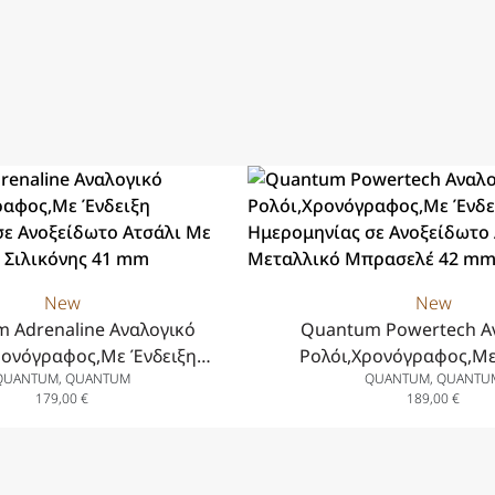
New
New
 Adrenaline Αναλογικό
Quantum Powertech Α
ρονόγραφος,Με Ένδειξη
Ρολόι,Χρονόγραφος,Με
QUANTUM, QUANTUM
QUANTUM, QUANTU
ς σε Ανοξείδωτο Ατσάλι Με
Ημερομηνίας σε Ανοξείδωτ
179,00
€
189,00
€
υράκι Σιλικόνης 41 mm
Μεταλλικό Μπρασελέ