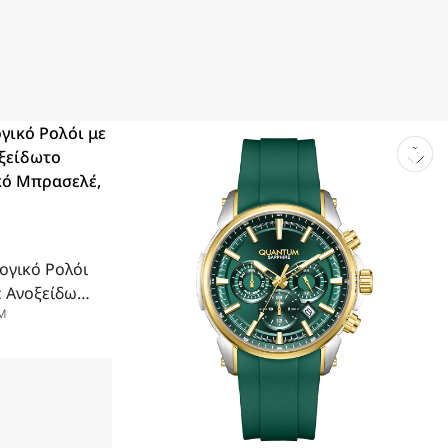
ογικό Ρολόι
ε Ανοξείδωτο
M
ταλλικό
mm