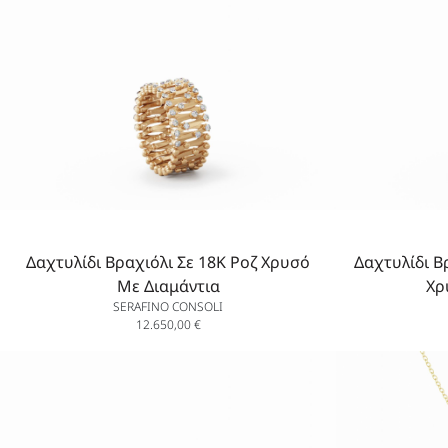
Δαχτυλίδι Βραχιόλι Σε 18K Ροζ Χρυσό
Δαχτυλίδι Βρ
Με Διαμάντια
Χρ
SERAFINO CONSOLI
12.650,00
€