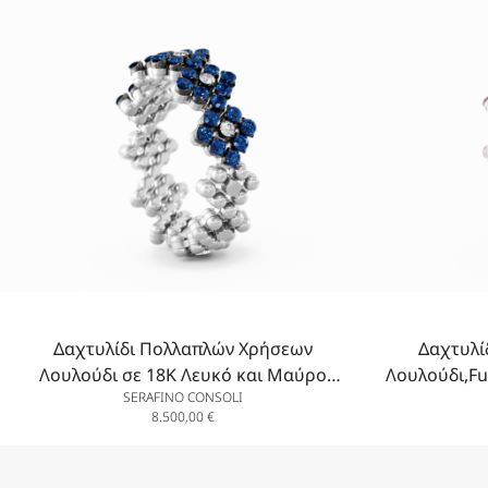
Δαχτυλίδι Πολλαπλών Χρήσεων
Δαχτυλί
Λουλούδι σε 18K Λευκό και Μαύρο
Λουλούδι,Fu
SERAFINO CONSOLI
Χρυσό με Λευκά Διαμάντια και Μπλε
με Διαμ
8.500,00
€
Ζαφείρια