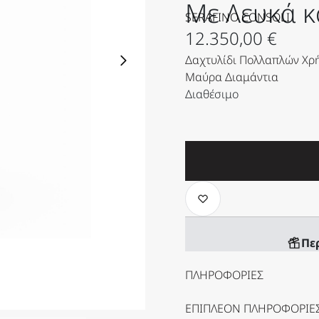
Με Λευκά κ
SERAFINO CONSOLI
12.350,00
€
Δαχτυλίδι Πολλαπλών Χρήσ
Μαύρα Διαμάντια
Διαθέσιμο
Πε
ΠΛΗΡΟΦΟΡΊΕΣ
ΕΠΙΠΛΈΟΝ ΠΛΗΡΟΦΟΡΊΕ