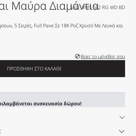
αι Μαύρα Διαμάντια
SKU: RMS 5F2 RG WD BD
εων, 5 Σειρές, Full Pave Σε 18K Ροζ Χρυσό Με Λευκά και
Βρες το μέγεθος σου
ΠΡΟΣΘΉΚΗ ΣΤΟ ΚΑΛΆΘΙ
ριλαμβάνεται συσκευασία δώρου!
Σ