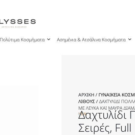
Πολύτιμα Κοσμήματα
Ασημένια & Ατσάλινα Κοσμήματα
ΑΡΧΙΚΉ
/
ΓΥΝΑΙΚΕΊΑ KΟΣ
ΛΊΘΟΥΣ
/
ΔΑΧΤΥΛΊΔΙ ΠΟΛΛ
ΜΕ ΛΕΥΚΆ ΚΑΙ ΜΑΎΡΑ ΔΙΑΜ
Δαχτυλίδι 
NEW
Σειρές, Ful