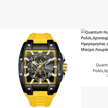
Quant
Ρολόι,Χ
Ημερομηνία
Μαύρο Λο