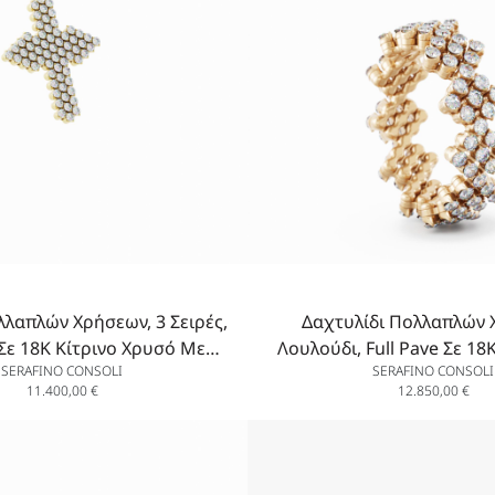
λαπλών Χρήσεων, 3 Σειρές,
Δαχτυλίδι Πολλαπλών
 Σε 18K Κίτρινο Χρυσό Με
Λουλούδι, Full Pave Σε 18
SERAFINO CONSOLI
SERAFINO CONSOLI
Διαμάντια
Με Διαμάντια
11.400,00
€
12.850,00
€