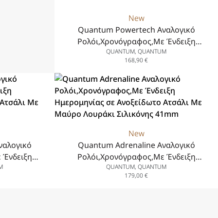
New
Quantum Powertech Αναλογικό
Ρολόι,Χρονόγραφος,Με Ένδειξη
QUANTUM, QUANTUM
Ημερομηνίας σε Ανοξείδωτο Ατσάλι Με
168,90
€
Πράσινο Λουράκι Σιλικόνης 41.5 mm
New
ναλογικό
Quantum Adrenaline Αναλογικό
 Ένδειξη
Ρολόι,Χρονόγραφος,Με Ένδειξη
M
QUANTUM, QUANTUM
ο Ατσάλι Με
Ημερομηνίας σε Ανοξείδωτο Ατσάλι Με
179,00
€
 42 mm
Μαύρο Λουράκι Σιλικόνης 41mm