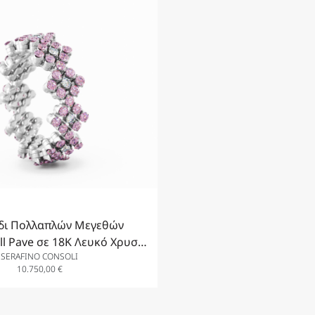
δι Πολλαπλών Μεγεθών
ll Pave σε 18K Λευκό Χρυσό
SERAFINO CONSOLI
άντια και Ροζ Ζαφείρια
10.750,00
€