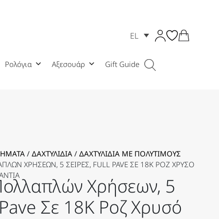
EL
Ρολόγια
Αξεσουάρ
Gift Guide
ΜΉΜΑΤΑ
/
ΔΑΧΤΥΛΊΔΙΑ
/
ΔΑΧΤΥΛΊΔΙΑ ΜΕ ΠΟΛΎΤΙΜΟΥΣ
ΑΠΛΏΝ ΧΡΉΣΕΩΝ, 5 ΣΕΙΡΈΣ, FULL PAVE ΣΕ 18K ΡΟΖ ΧΡΥΣΌ
ΆΝΤΙΑ
Πολλαπλών Χρήσεων, 5
l Pave Σε 18K Ροζ Χρυσό