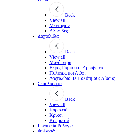
Back
View all
Μενταγιόν
Αλυσίδες
Δαχτυλίδια
Back
View all
Μονόπετρα
Βέρες Γάμου και Αρραβώνα
Πολύχρωμοι Λίθοι
Δαχτυλίδια με Πολύτιμους Λίθους
Σκουλαρίκια
Back
View all
Καρφωτά
Κρίκοι
Κρεμαστά
Γυναικεία Ρολόγια
Φυλαχτά