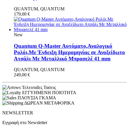
QUANTUM, QUANTUM
179,00
€
New
Quantum Q-Master Aυτόματο,Αναλογικό
Ρολόι,Με Ένδειξη Ημερομηνίας σε Ανοξείδωτο
Ατσάλι Με Μεταλλικό Μπρασελέ 41 mm
QUANTUM, QUANTUM
249,00
€
ΤελευταΙες Τασεις
ΕΓΓΥΗΜΕΝΗ ΠΟΙΟΤΗΤΑ
ΠΛΟΥΣΙΑ ΓΚΑΜΑ
ΔΩΡΕΑΝ ΜΕΤΑΦΟΡΙΚΑ
NEWSLETTER
Εγγραφή στο Newsletter