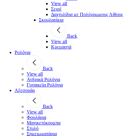
View all
Σειρέ
Δαχτυλίδια με Πολύχρωμους Λίθους
Σκουλαρίκια
Back
View all
Κρεμαστά
Ρολόγια
Back
View all
Ανδρικά Ρολόγια
Γυναικεία Ρολόγια
Αξεσουάρ
Back
View all
Φουλάρια
Μανικετόκουμπα
Στυλό
Σημειωματάρια