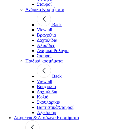
Σταυροί
Ανδρικά Κοσμήματα
Back
View all
Βραχιόλια
Δαχτυλίδια
Αλυσίδες
Ανδρικά Ρολόγια
Σταυροί
Παιδικά κοσμήματα
Back
View all
Βραχιόλια
Δαχτυλίδια
Κολιέ
Σκουλαρίκια
Βαπτιστικά/Σταυροί
Αξεσουάρ
Ασημένια & Ατσάλινα Κοσμήματα