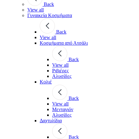
Back
View all
Γυναικεία Κοσμήματα
Back
View all
Κοσμήματα από Ατσάλι
Back
View all
Ριβιέρες
Αλυσίδες
Κολιέ
Back
View all
Μενταγιόν
Αλυσίδες
Δαχτυλίδια
Back