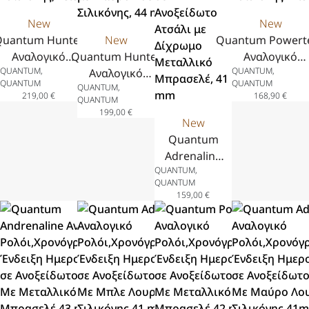
New
New
uantum Hunter
New
Quantum Powert
Αναλογικό
Quantum Hunter
Αναλογικό
QUANTUM,
QUANTUM,
όι,Χρονογράφος,με
Αναλογικό
Ρολόι,Χρονόγραφο
QUANTUM
QUANTUM
QUANTUM,
ειξη Ημερομηνίας
Ρολόι,Χρονογράφος
Ένδειξη Ημερομη
219,00
€
168,90
€
QUANTUM
Ανοξείδωτο Ατσάλι
με Ένδειξη
σε Ανοξείδωτο Ατ
199,00
€
 Κίτρινο Λουράκι
Ημερομηνίας σε
New
Με Πράσινο Λουρ
λικόνης, 43.5 mm
Ανοξείδωτο Ατσάλι
Quantum
Σιλικόνης 41.5 
με Μαύρο Λουράκι
Adrenaline
QUANTUM,
Σιλικόνης, 44 mm
Αναλογικό
QUANTUM
Ρολόι με
159,00
€
Ένδειξη
Ημερομηνίας
σε
Ανοξείδωτο
Ατσάλι με
Δίχρωμο
Μεταλλικό