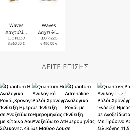
Waves
Waves
Δαχτυλίδι
Δαχτυλίδι
LEO PIZZO
LEO PIZZO
σε 18Κ
σε 18Κ
3.560,00
€
6.490,00
€
Λευκό και
Λευκό και
Κίτρινο
Ροζ Χρυσό
Χρυσό με
με
ΔΕΙΤΕ ΕΠΙΣΗΣ
Διαμάντια
Διαμάντια