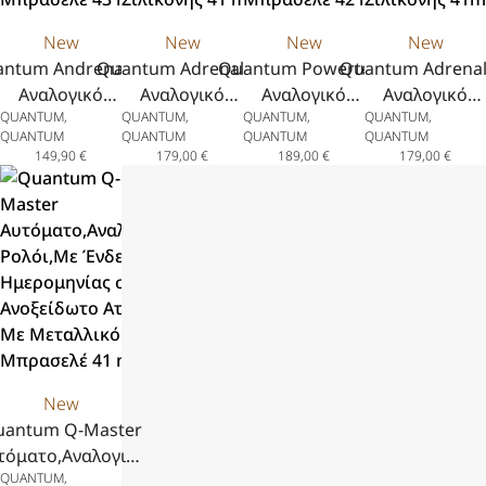
Μπρασελέ,
New
New
New
New
41 mm
ntum Andrenaline
Quantum Adrenaline
Quantum Powertech
Quantum Adrenal
Αναλογικό
Αναλογικό
Αναλογικό
Αναλογικό
QUANTUM,
QUANTUM,
QUANTUM,
QUANTUM,
όι,Χρονόγραφος,Με
Ρολόι,Χρονόγραφος,Με
Ρολόι,Χρονόγραφος,Με
Ρολόι,Χρονόγραφο
QUANTUM
QUANTUM
QUANTUM
QUANTUM
ειξη Ημερομηνίας
Ένδειξη Ημερομηνίας
Ένδειξη Ημερομηνίας
Ένδειξη Ημερομη
149,90
€
179,00
€
189,00
€
179,00
€
Ανοξείδωτο Ατσάλι
σε Ανοξείδωτο Ατσάλι
σε Ανοξείδωτο Ατσάλι
σε Ανοξείδωτο Ατ
Με Μεταλλικό
Με Μπλε Λουράκι
Με Μεταλλικό
Με Μαύρο Λουρ
πρασελέ 43 mm
Σιλικόνης 41 mm
Μπρασελέ 42 mm
Σιλικόνης 41m
New
uantum Q-Master
τόματο,Αναλογικό
QUANTUM,
ολόι,Με Ένδειξη