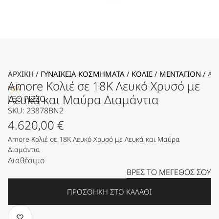
ΑΡΧΙΚΉ
/
ΓΥΝΑΙΚΕΊΑ KΟΣΜΉΜΑΤΑ
/
ΚΟΛΙΈ
/
ΜΕΝΤΑΓΙΌΝ
/
AM
Amore Κολιέ σε 18Κ Λευκό Χρυσό με
NEW
Λευκά και Μαύρα Διαμάντια
LEO PIZZO
SKU: 23878BN2
4.620,00
€
Amore Κολιέ σε 18Κ Λευκό Χρυσό με Λευκά και Μαύρα
Διαμάντια
Διαθέσιμο
ΒΡΕΣ ΤΟ ΜΈΓΕΘΟΣ ΣΟΥ
ΠΡΟΣΘΉΚΗ ΣΤΟ ΚΑΛΆΘΙ