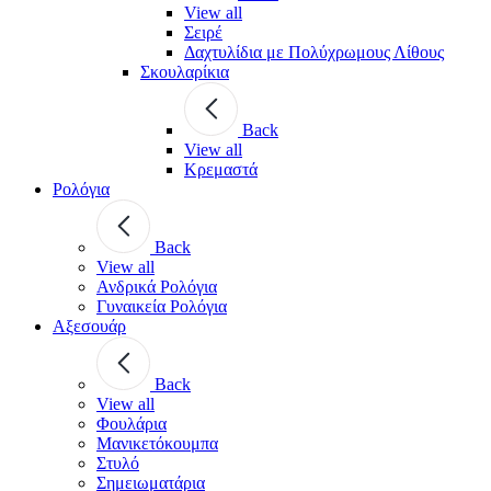
View all
Σειρέ
Δαχτυλίδια με Πολύχρωμους Λίθους
Σκουλαρίκια
Back
View all
Κρεμαστά
Ρολόγια
Back
View all
Ανδρικά Ρολόγια
Γυναικεία Ρολόγια
Αξεσουάρ
Back
View all
Φουλάρια
Μανικετόκουμπα
Στυλό
Σημειωματάρια