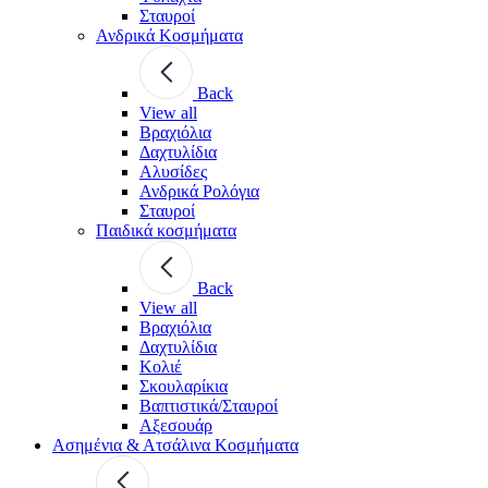
Σταυροί
Ανδρικά Κοσμήματα
Back
View all
Βραχιόλια
Δαχτυλίδια
Αλυσίδες
Ανδρικά Ρολόγια
Σταυροί
Παιδικά κοσμήματα
Back
View all
Βραχιόλια
Δαχτυλίδια
Κολιέ
Σκουλαρίκια
Βαπτιστικά/Σταυροί
Αξεσουάρ
Ασημένια & Ατσάλινα Κοσμήματα