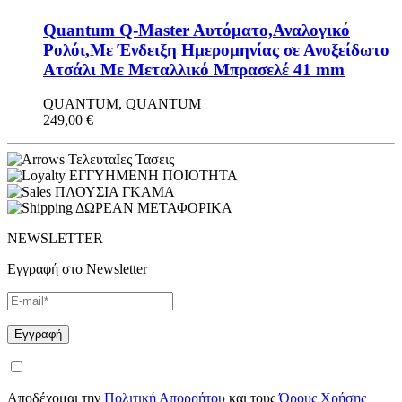
Quantum Q-Master Aυτόματο,Αναλογικό
Ρολόι,Με Ένδειξη Ημερομηνίας σε Ανοξείδωτο
Ατσάλι Με Μεταλλικό Μπρασελέ 41 mm
QUANTUM, QUANTUM
249,00
€
ΤελευταΙες Τασεις
ΕΓΓΥΗΜΕΝΗ ΠΟΙΟΤΗΤΑ
ΠΛΟΥΣΙΑ ΓΚΑΜΑ
ΔΩΡΕΑΝ ΜΕΤΑΦΟΡΙΚΑ
NEWSLETTER
Εγγραφή στο Newsletter
Αποδέχομαι την
Πολιτική Απορρήτου
και τους
Όρους Χρήσης