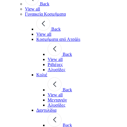
Back
View all
Γυναικεία Κοσμήματα
Back
View all
Κοσμήματα από Ατσάλι
Back
View all
Ριβιέρες
Αλυσίδες
Κολιέ
Back
View all
Μενταγιόν
Αλυσίδες
Δαχτυλίδια
Back