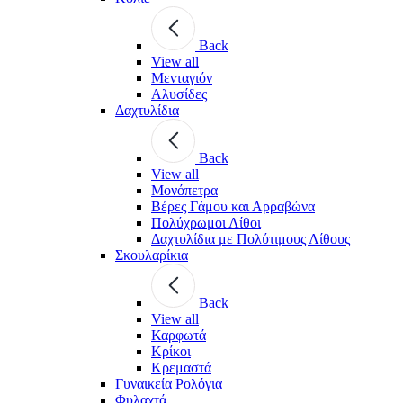
Back
View all
Μενταγιόν
Αλυσίδες
Δαχτυλίδια
Back
View all
Μονόπετρα
Βέρες Γάμου και Αρραβώνα
Πολύχρωμοι Λίθοι
Δαχτυλίδια με Πολύτιμους Λίθους
Σκουλαρίκια
Back
View all
Καρφωτά
Κρίκοι
Κρεμαστά
Γυναικεία Ρολόγια
Φυλαχτά