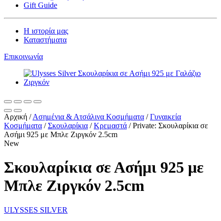
Gift Guide
Η ιστορία μας
Καταστήματα
Επικοινωνία
Αρχική
/
Ασημένια & Ατσάλινα Κοσμήματα
/
Γυναικεία
Κοσμήματα
/
Σκουλαρίκια
/
Κρεμαστά
/
Private: Σκουλαρίκια σε
Ασήμι 925 με Μπλε Ζιργκόν 2.5cm
New
Σκουλαρίκια σε Ασήμι 925 με
Μπλε Ζιργκόν 2.5cm
ULYSSES SILVER