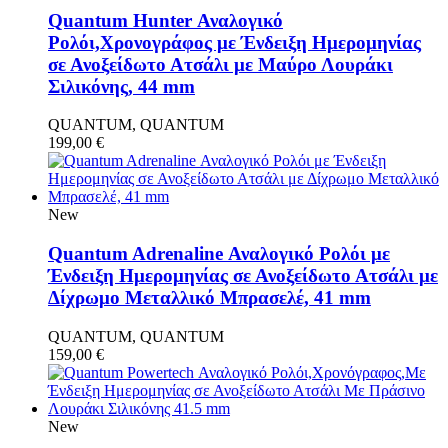
Quantum Hunter Αναλογικό
Ρολόι,Χρονογράφος με Ένδειξη Ημερομηνίας
σε Ανοξείδωτο Ατσάλι με Μαύρο Λουράκι
Σιλικόνης, 44 mm
QUANTUM, QUANTUM
199,00
€
New
Quantum Adrenaline Αναλογικό Ρολόι με
Ένδειξη Ημερομηνίας σε Ανοξείδωτο Ατσάλι με
Δίχρωμο Μεταλλικό Μπρασελέ, 41 mm
QUANTUM, QUANTUM
159,00
€
New