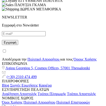
ΕΓΓΥΗΜΕΝΗ ΠΟΙΟΤΗΤΑ
ΠΛΟΥΣΙΑ ΓΚΑΜΑ
ΔΩΡΕΑΝ ΜΕΤΑΦΟΡΙΚΑ
NEWSLETTER
Εγγραφή στο Newsletter
Αποδέχομαι την
Πολιτική Απορρήτου
και τους
Όρους Χρήσης
ΕΠΙΚΟΙΝΩΝΙΑ
Agiou Georgiou 5, Cosmos Offices, 57001 Thessaloniki
(+30) 2310 474 499
ΠΛΗΡΟΦΟΡΙΕΣ
Blog
Συχνές Ερωτήσεις
Καριέρα
ΕΞΥΠΗΡΕΤΗΣΗ ΠΕΛΑΤΩΝ
Αναζήτηση Αποστολής
Τρόποι Πληρωμής
Τρόποι Αποστολής
ΝΟΜΙΚΟΣ ΧΩΡΟΣ
Όροι Χρήσης
Πολιτική Απορρήτου
Πολιτική Επιστροφών