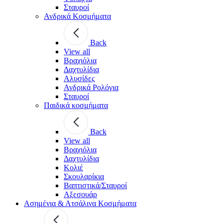
Σταυροί
Ανδρικά Κοσμήματα
Back
View all
Βραχιόλια
Δαχτυλίδια
Αλυσίδες
Ανδρικά Ρολόγια
Σταυροί
Παιδικά κοσμήματα
Back
View all
Βραχιόλια
Δαχτυλίδια
Κολιέ
Σκουλαρίκια
Βαπτιστικά/Σταυροί
Αξεσουάρ
Ασημένια & Ατσάλινα Κοσμήματα