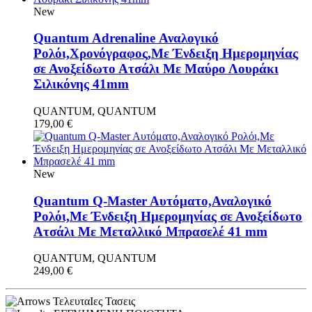
New
Quantum Adrenaline Αναλογικό
Ρολόι,Χρονόγραφος,Με Ένδειξη Ημερομηνίας
σε Ανοξείδωτο Ατσάλι Με Μαύρο Λουράκι
Σιλικόνης 41mm
QUANTUM, QUANTUM
179,00
€
New
Quantum Q-Master Aυτόματο,Αναλογικό
Ρολόι,Με Ένδειξη Ημερομηνίας σε Ανοξείδωτο
Ατσάλι Με Μεταλλικό Μπρασελέ 41 mm
QUANTUM, QUANTUM
249,00
€
ΤελευταΙες Τασεις