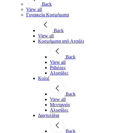
Back
View all
Γυναικεία Κοσμήματα
Back
View all
Κοσμήματα από Ατσάλι
Back
View all
Ριβιέρες
Αλυσίδες
Κολιέ
Back
View all
Μενταγιόν
Αλυσίδες
Δαχτυλίδια
Back