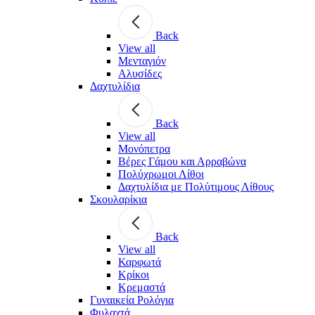
Back
View all
Μενταγιόν
Αλυσίδες
Δαχτυλίδια
Back
View all
Μονόπετρα
Βέρες Γάμου και Αρραβώνα
Πολύχρωμοι Λίθοι
Δαχτυλίδια με Πολύτιμους Λίθους
Σκουλαρίκια
Back
View all
Καρφωτά
Κρίκοι
Κρεμαστά
Γυναικεία Ρολόγια
Φυλαχτά