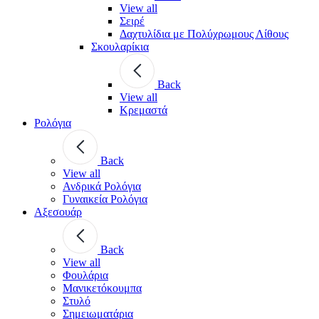
View all
Σειρέ
Δαχτυλίδια με Πολύχρωμους Λίθους
Σκουλαρίκια
Back
View all
Κρεμαστά
Ρολόγια
Back
View all
Ανδρικά Ρολόγια
Γυναικεία Ρολόγια
Αξεσουάρ
Back
View all
Φουλάρια
Μανικετόκουμπα
Στυλό
Σημειωματάρια