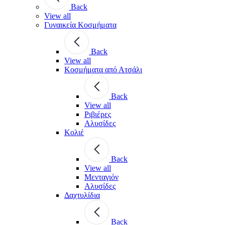
Back
View all
Γυναικεία Κοσμήματα
Back
View all
Κοσμήματα από Ατσάλι
Back
View all
Ριβιέρες
Αλυσίδες
Κολιέ
Back
View all
Μενταγιόν
Αλυσίδες
Δαχτυλίδια
Back