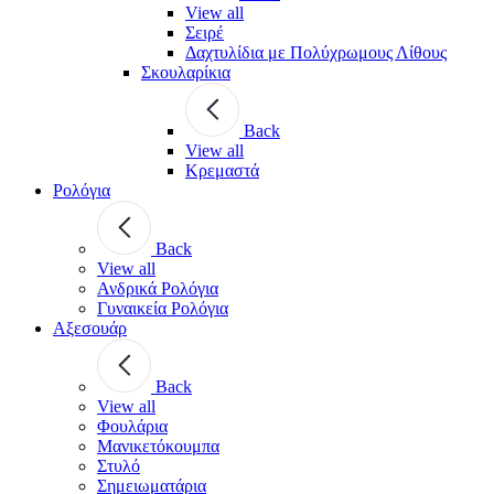
View all
Σειρέ
Δαχτυλίδια με Πολύχρωμους Λίθους
Σκουλαρίκια
Back
View all
Κρεμαστά
Ρολόγια
Back
View all
Ανδρικά Ρολόγια
Γυναικεία Ρολόγια
Αξεσουάρ
Back
View all
Φουλάρια
Μανικετόκουμπα
Στυλό
Σημειωματάρια