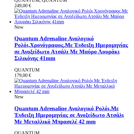
QUANTUM, QUANTUM
249,00
€
New
Quantum Adrenaline Αναλογικό
Ρολόι,Χρονόγραφος,Με Ένδειξη Ημερομηνίας
σε Ανοξείδωτο Ατσάλι Με Μαύρο Λουράκι
Σιλικόνης 41mm
QUANTUM
179,00
€
New
Quantum Adrenaline Αναλογικό Ρολόι,Με
Ένδειξη Ημερομηνίας σε Ανοξείδωτο Ατσάλι
Με Μεταλλικό Μπρασελέ 42 mm
QUANTUM