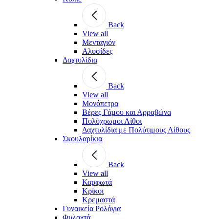
Back
View all
Μενταγιόν
Αλυσίδες
Δαχτυλίδια
Back
View all
Μονόπετρα
Βέρες Γάμου και Αρραβώνα
Πολύχρωμοι Λίθοι
Δαχτυλίδια με Πολύτιμους Λίθους
Σκουλαρίκια
Back
View all
Καρφωτά
Κρίκοι
Κρεμαστά
Γυναικεία Ρολόγια
Φυλαχτά