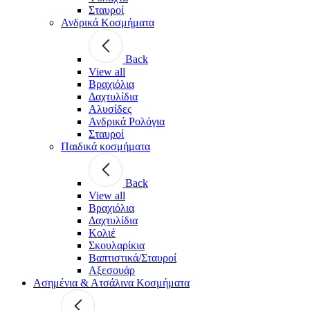
Σταυροί
Ανδρικά Κοσμήματα
Back
View all
Βραχιόλια
Δαχτυλίδια
Αλυσίδες
Ανδρικά Ρολόγια
Σταυροί
Παιδικά κοσμήματα
Back
View all
Βραχιόλια
Δαχτυλίδια
Κολιέ
Σκουλαρίκια
Βαπτιστικά/Σταυροί
Αξεσουάρ
Ασημένια & Ατσάλινα Κοσμήματα