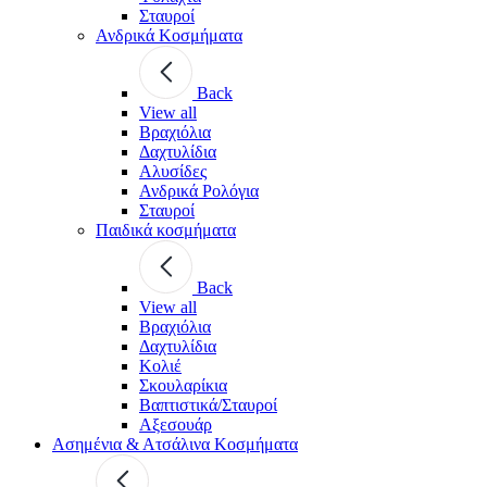
Σταυροί
Ανδρικά Κοσμήματα
Back
View all
Βραχιόλια
Δαχτυλίδια
Αλυσίδες
Ανδρικά Ρολόγια
Σταυροί
Παιδικά κοσμήματα
Back
View all
Βραχιόλια
Δαχτυλίδια
Κολιέ
Σκουλαρίκια
Βαπτιστικά/Σταυροί
Αξεσουάρ
Ασημένια & Ατσάλινα Κοσμήματα