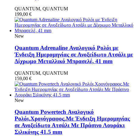
QUANTUM, QUANTUM
199,00
€
New
Quantum Adrenaline Αναλογικό Ρολόι με
Ένδειξη Ημερομηνίας σε Ανοξείδωτο Ατσάλι με
Δίχρωμο Μεταλλικό Μπρασελέ, 41 mm
QUANTUM, QUANTUM
159,00
€
New
Quantum Powertech Αναλογικό
Ρολόι,Χρονόγραφος,Με Ένδειξη Ημερομηνίας
σε Ανοξείδωτο Ατσάλι Με Πράσινο Λουράκι
Σιλικόνης 41.5 mm