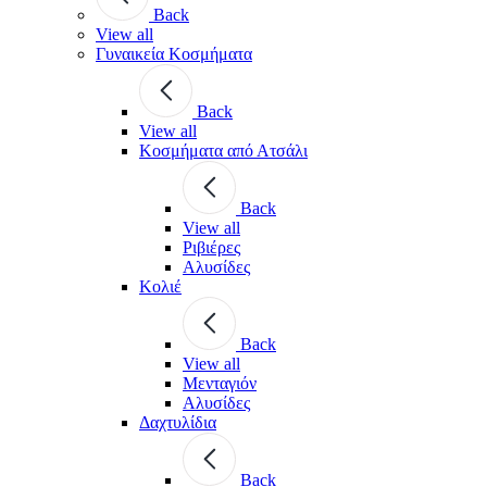
Back
View all
Γυναικεία Κοσμήματα
Back
View all
Κοσμήματα από Ατσάλι
Back
View all
Ριβιέρες
Αλυσίδες
Κολιέ
Back
View all
Μενταγιόν
Αλυσίδες
Δαχτυλίδια
Back