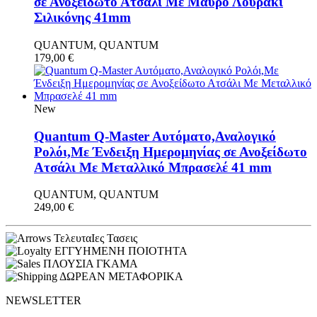
σε Ανοξείδωτο Ατσάλι Με Μαύρο Λουράκι
Σιλικόνης 41mm
QUANTUM, QUANTUM
179,00
€
New
Quantum Q-Master Aυτόματο,Αναλογικό
Ρολόι,Με Ένδειξη Ημερομηνίας σε Ανοξείδωτο
Ατσάλι Με Μεταλλικό Μπρασελέ 41 mm
QUANTUM, QUANTUM
249,00
€
ΤελευταΙες Τασεις
ΕΓΓΥΗΜΕΝΗ ΠΟΙΟΤΗΤΑ
ΠΛΟΥΣΙΑ ΓΚΑΜΑ
ΔΩΡΕΑΝ ΜΕΤΑΦΟΡΙΚΑ
NEWSLETTER