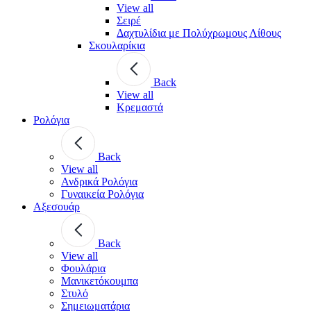
View all
Σειρέ
Δαχτυλίδια με Πολύχρωμους Λίθους
Σκουλαρίκια
Back
View all
Κρεμαστά
Ρολόγια
Back
View all
Ανδρικά Ρολόγια
Γυναικεία Ρολόγια
Αξεσουάρ
Back
View all
Φουλάρια
Μανικετόκουμπα
Στυλό
Σημειωματάρια