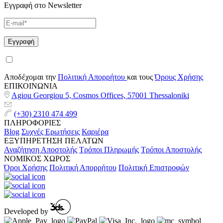
Εγγραφή στο Newsletter
Αποδέχομαι την
Πολιτική Απορρήτου
και τους
Όρους Χρήσης
ΕΠΙΚΟΙΝΩΝΙΑ
Agiou Georgiou 5, Cosmos Offices, 57001 Thessaloniki
(+30) 2310 474 499
ΠΛΗΡΟΦΟΡΙΕΣ
Blog
Συχνές Ερωτήσεις
Καριέρα
ΕΞΥΠΗΡΕΤΗΣΗ ΠΕΛΑΤΩΝ
Αναζήτηση Αποστολής
Τρόποι Πληρωμής
Τρόποι Αποστολής
ΝΟΜΙΚΟΣ ΧΩΡΟΣ
Όροι Χρήσης
Πολιτική Απορρήτου
Πολιτική Επιστροφών
Developed by