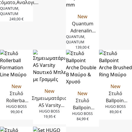
τόματο,Αναλογικό
QUANTUM,
ολόι,Με Ένδειξη
QUANTUM
Ημερομηνίας σε
New
249,00
€
οξείδωτο Ατσάλι
Quantum
Με Μεταλλικό
Adrenaline
QUANTUM,
πρασελέ 41 mm
Αναλογικό
QUANTUM
Ρολόι,Με
139,00
€
Ένδειξη
Ημερομηνίας
σε
Ανοξείδωτο
Ατσάλι Με
New
New
Μεταλλικό
New
Στυλό
New
Στυλό
Μπρασελέ 42
Σημειωματάριο
Rollerball
Στυλό
Ballpoint
mm
A5 Varsity
HUGO BOSS
HUGO BOSS
Formation
Ballpoint
Arche
HUGO BOSS
Ναυτικό Μπλε
99,00
€
89,00
€
HUGO BOSS
Line
Arche
Brushed
19,95
€
με Γραμμές
84,99
€
Μαύρο
Double B
Ring
Μαύρο &
Μαύρο