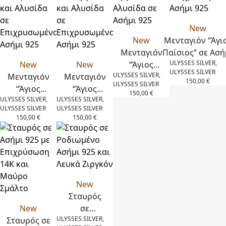
Ασήμι 925
New
New
Μενταγιόν “Άγι
Μενταγιόν
Παίσιος” σε Ασή
ULYSSES SILVER,
New
New
“Άγιος
925 με Επιχρύσ
ULYSSES SILVER
ULYSSES SILVER,
Μενταγιόν
Μενταγιόν
Παίσιος”
14Κ,Ζιργκόν,Φίλν
150,00
€
ULYSSES SILVER
“Άγιος
“Άγιος
σε
και Αλυσίδα σ
150,00
€
ULYSSES SILVER,
ULYSSES SILVER,
Παίσιος” σε
Παίσιος” σε
Ροδιωμένο
Eπιχρυσωμέν
ULYSSES SILVER
ULYSSES SILVER
Ασήμι 925 με
Ασήμι 925 με
Aσήμι 925
Ασήμι 925
150,00
€
150,00
€
Επιχρύσωση
Επιχρύσωση
με Ζιργκόν
14Κ,Σμάλτο
14Κ,Ζιργκόν
και
και Αλυσίδα
και Αλυσίδα
Αλυσίδα
σε
σε
σε Ασήμι
Επιχρυσωμένο
Επιχρυσωμένο
925
New
Ασήμι 925
Ασήμι 925
Σταυρός
New
σε
ULYSSES SILVER,
Σταυρός σε
Ροδιωμένο