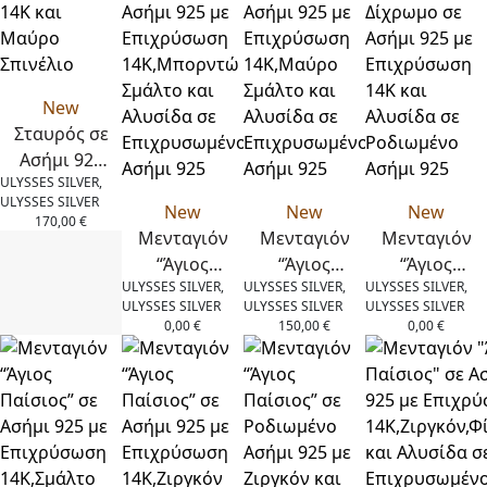
New
Σταυρός σε
Ασήμι 925
ULYSSES SILVER,
με
ULYSSES SILVER
Επιχρύσωση
New
New
New
170,00
€
14Κ και
Μενταγιόν
Μενταγιόν
Μενταγιόν
Μαύρο
“Άγιος
“Άγιος
“Άγιος
ULYSSES SILVER,
ULYSSES SILVER,
ULYSSES SILVER,
Σπινέλιο
Παίσιος” σε
Παίσιος” σε
Παίσιος”
ULYSSES SILVER
ULYSSES SILVER
ULYSSES SILVER
Ασήμι 925 με
Ασήμι 925 με
Δίχρωμο σε
0,00
€
150,00
€
0,00
€
Επιχρύσωση
Επιχρύσωση
Ασήμι 925
14Κ,Μπορντώ
14Κ,Μαύρο
με
Σμάλτο και
Σμάλτο και
Επιχρύσωση
Αλυσίδα σε
Αλυσίδα σε
14Κ και
Επιχρυσωμένο
Επιχρυσωμένο
Αλυσίδα σε
Ασήμι 925
Ασήμι 925
Ροδιωμένο