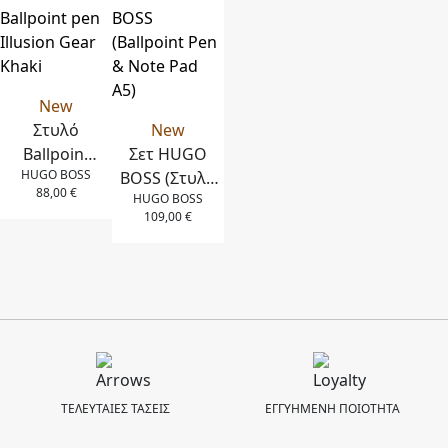
Χρυσό
New
Στυλό
New
Ballpoint
Σετ HUGO
HUGO BOSS
pen
BOSS (Στυλό
88,00
€
HUGO BOSS
Illusion
Ballpoint &
109,00
€
Gear
Σημειωματάριο
Khaki
A5)
ΤΕΛΕΥΤΑΙΕΣ ΤΑΣΕΙΣ
ΕΓΓΥΗΜΕΝΗ ΠΟΙΟΤΗΤΑ