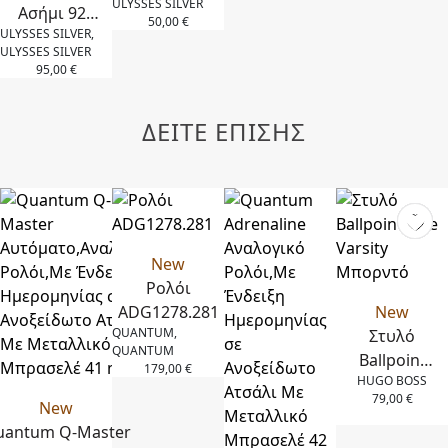
ULYSSES SILVER
Ασήμι 925
Ασήμι 925
50,00
€
ULYSSES SILVER,
με
και Λευκά
ULYSSES SILVER
Επιχρύσωση
Ζιργκόν
95,00
€
14Κ και
Μαύρο
ΔΕΙΤΕ ΕΠΙΣΗΣ
Σμάλτο
New
Ρολόι
ADG1278.281
New
QUANTUM,
Στυλό
QUANTUM
Ballpoint
179,00
€
HUGO BOSS
Rive
79,00
€
New
Varsity
uantum Q-Master
Μπορντό