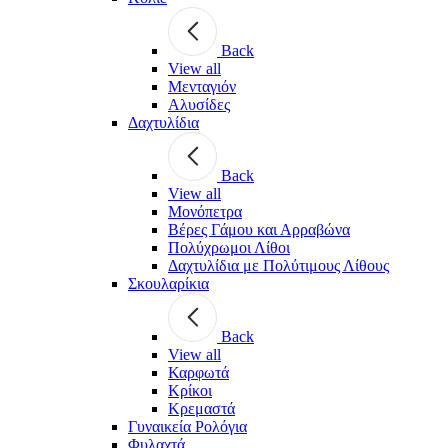
Back
View all
Μενταγιόν
Αλυσίδες
Δαχτυλίδια
Back
View all
Μονόπετρα
Βέρες Γάμου και Αρραβώνα
Πολύχρωμοι Λίθοι
Δαχτυλίδια με Πολύτιμους Λίθους
Σκουλαρίκια
Back
View all
Καρφωτά
Κρίκοι
Κρεμαστά
Γυναικεία Ρολόγια
Φυλαχτά