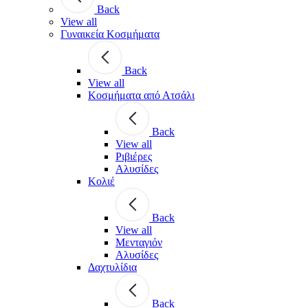
Back
View all
Γυναικεία Κοσμήματα
Back
View all
Κοσμήματα από Ατσάλι
Back
View all
Ριβιέρες
Αλυσίδες
Κολιέ
Back
View all
Μενταγιόν
Αλυσίδες
Δαχτυλίδια
Back