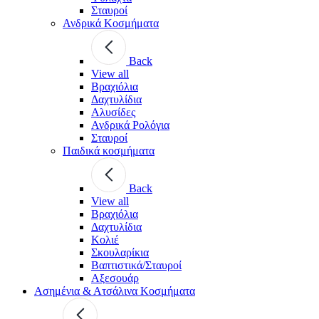
Σταυροί
Ανδρικά Κοσμήματα
Back
View all
Βραχιόλια
Δαχτυλίδια
Αλυσίδες
Ανδρικά Ρολόγια
Σταυροί
Παιδικά κοσμήματα
Back
View all
Βραχιόλια
Δαχτυλίδια
Κολιέ
Σκουλαρίκια
Βαπτιστικά/Σταυροί
Αξεσουάρ
Ασημένια & Ατσάλινα Κοσμήματα