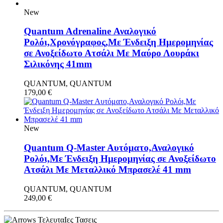
New
Quantum Adrenaline Αναλογικό
Ρολόι,Χρονόγραφος,Με Ένδειξη Ημερομηνίας
σε Ανοξείδωτο Ατσάλι Με Μαύρο Λουράκι
Σιλικόνης 41mm
QUANTUM, QUANTUM
179,00
€
New
Quantum Q-Master Aυτόματο,Αναλογικό
Ρολόι,Με Ένδειξη Ημερομηνίας σε Ανοξείδωτο
Ατσάλι Με Μεταλλικό Μπρασελέ 41 mm
QUANTUM, QUANTUM
249,00
€
ΤελευταΙες Τασεις