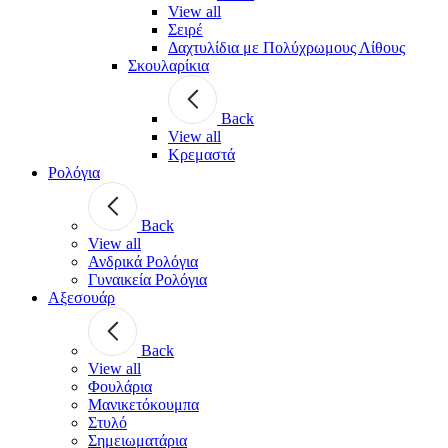
View all
Σειρέ
Δαχτυλίδια με Πολύχρωμους Λίθους
Σκουλαρίκια
Back
View all
Κρεμαστά
Ρολόγια
Back
View all
Ανδρικά Ρολόγια
Γυναικεία Ρολόγια
Αξεσουάρ
Back
View all
Φουλάρια
Μανικετόκουμπα
Στυλό
Σημειωματάρια