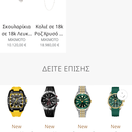
Σκουλαρίκια
Κολιέ σε 18k
σε 18k Λευκό
Ροζ Χρυσό με
MIKIMOTO
MIKIMOTO
Χρυσό με
Μαργαριτάρια
10.120,00
€
18.980,00
€
Μαργαριτάρια
Akoya
7.75mm(2) και
7.5mm(2),
Διαμάντια.
7mm(1),
ΔΕΙΤΕ ΕΠΙΣΗΣ
6mm(4) και
Διαμάντια.
New
New
New
New