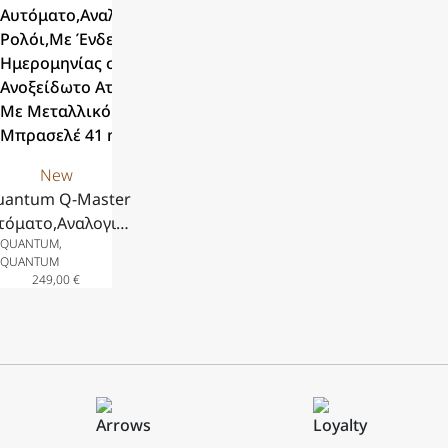
πρασελέ 43 mm
Σιλικόνης 41 mm
Μπρασελέ 42 mm
Σιλικόνης 41m
New
uantum Q-Master
τόματο,Αναλογικό
QUANTUM,
ολόι,Με Ένδειξη
QUANTUM
Ημερομηνίας σε
249,00
€
νοξείδωτο Ατσάλι
Με Μεταλλικό
πρασελέ 41 mm