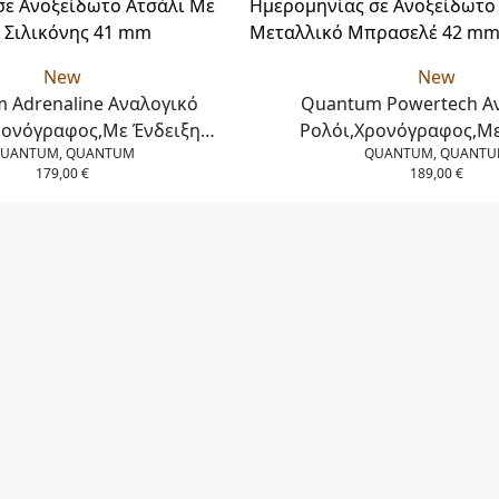
New
New
 Adrenaline Αναλογικό
Quantum Powertech Α
ρονόγραφος,Με Ένδειξη
Ρολόι,Χρονόγραφος,Με
UANTUM, QUANTUM
QUANTUM, QUANT
 σε Ανοξείδωτο Ατσάλι Με
Ημερομηνίας σε Ανοξείδω
179,00
€
189,00
€
υράκι Σιλικόνης 41 mm
Μεταλλικό Μπρασελ