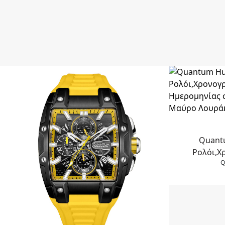
Quant
Ρολόι,Χ
Q
Ημερομηνία
Μαύρο Λο