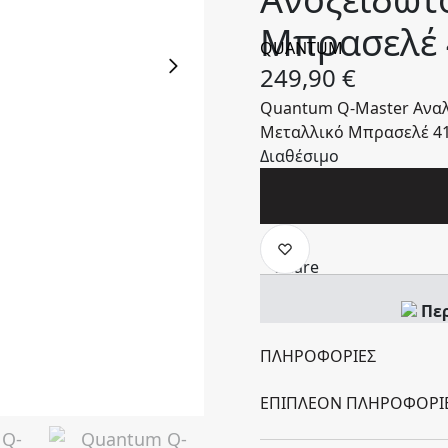
Μπρασελέ
QUANTUM
249,90
€
Quantum Q-Master Αναλ
Μεταλλικό Μπρασελέ 4
Διαθέσιμο
Πε
ΠΛΗΡΟΦΟΡΊΕΣ
ΕΠΙΠΛΈΟΝ ΠΛΗΡΟΦΟΡΊ