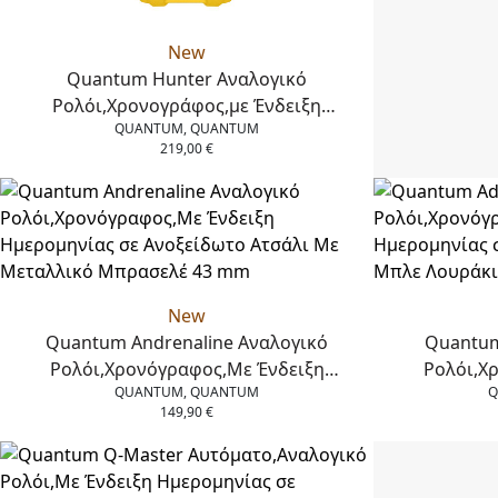
New
Quantum Hunter Αναλογικό
Ρολόι,Χρονογράφος,με Ένδειξη
QUANTUM, QUANTUM
Ημερομηνίας σε Ανοξείδωτο Ατσάλι με
219,00
€
Κίτρινο Λουράκι Σιλικόνης, 43.5 mm
New
Quantum Andrenaline Αναλογικό
Quantum
Ρολόι,Χρονόγραφος,Με Ένδειξη
Ρολόι,Χ
QUANTUM, QUANTUM
Q
Ημερομηνίας σε Ανοξείδωτο Ατσάλι Με
Ημερομηνίας
149,90
€
Μεταλλικό Μπρασελέ 43 mm
Μπλε Λο