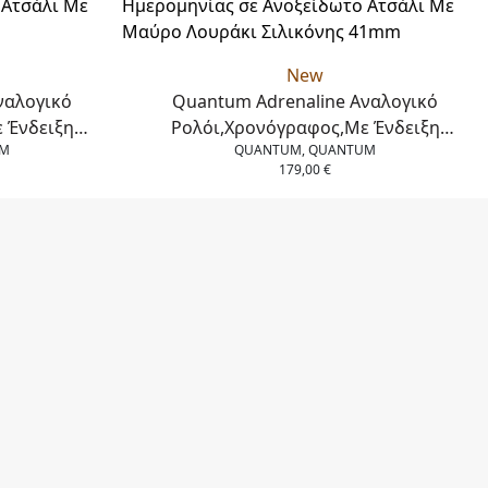
New
ναλογικό
Quantum Adrenaline Αναλογικό
 Ένδειξη
Ρολόι,Χρονόγραφος,Με Ένδειξη
UM
QUANTUM, QUANTUM
το Ατσάλι Με
Ημερομηνίας σε Ανοξείδωτο Ατσάλι Με
179,00
€
έ 42 mm
Μαύρο Λουράκι Σιλικόνης 41mm