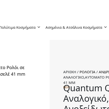
Πολύτιμα Κοσμήματα
Ασημένια & Ατσάλινα Κοσμήματα
ΑΡΧΙΚΉ
/
ΡΟΛΌΓΙΑ
/
ΑΝΔΡ
ΑΝΑΛΟΓΙΚΌ,AΥΤΌΜΑΤΟ ΡΟ
41 MM
Quantum Q
NEW
Αναλογικό
Ανοξείδωτ