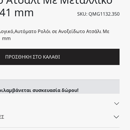
 41 mm
SKU: QMG1132.350
ογικό,Aυτόματο Ρολόι σε Ανοξείδωτο Ατσάλι Με
1 mm
ΠΡΟΣΘΉΚΗ ΣΤΟ ΚΑΛΆΘΙ
ριλαμβάνεται συσκευασία δώρου!
ΕΣ