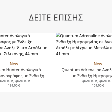
ΔΕΙΤΕ ΕΠΙΣΗΣ
New
New
um Hunter Αναλογικό
Quantum Adrenaline Αναλ
ρονογράφος με Ένδειξη
με Ένδειξη Ημερομην
UANTUM, QUANTUM
QUANTUM, QUANT
ς σε Ανοξείδωτο Ατσάλι με
Ανοξείδωτο Ατσάλι με
199,00
€
159,00
€
υράκι Σιλικόνης, 44 mm
Μεταλλικό Μπρασελέ