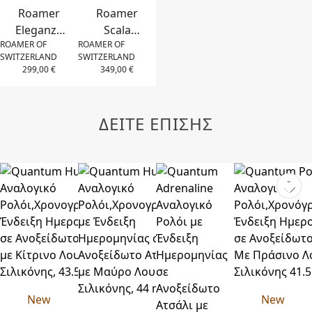
Roamer
Roamer
Eleganza
Scala
ROAMER OF
ROAMER OF
Αναλογικό
Αναλογικό
SWITZERLAND
SWITZERLAND
Ρολόι με
Ρολόι με
299,00
€
349,00
€
Μπρασελέ
Μπρασελέ
σε
σε
Ανοξείδωτο
Ανοξείδωτο
ΔΕΙΤΕ ΕΠΙΣΗΣ
Ατσάλι
Ατσάλι
30mm
28mm
New
New