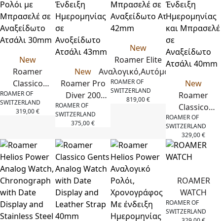
New
New
Roamer Elite
Roamer
New
Αναλογικό,Αυτόματο
ROAMER OF
Classico
Roamer Pro
Ρολόι Με ένδειξη
New
SWITZERLAND
ROAMER OF
Ladies
Diver 200
Ημερομηνίας και
Roamer
819,00
€
SWITZERLAND
ROAMER OF
Αναλογικό
Αναλoγικό
Μπρασελέ σε
Classico
319,00
€
SWITZERLAND
ROAMER OF
Ρολόι με
Ρολόι με
Αναξείδωτο Ατσάλι
Gents
375,00
€
SWITZERLAND
Μπρασελέ
Ένδειξη
42mm
Αναλογικό
329,00
€
σε
Ημερομηνίας
Ρολόι με
Αναξείδωτο
σε
Ένδειξη
Ατσάλι
Ανοξείδωτο
Ημερομηνίας
30mm
Ατσάλι
και
ROAMER
43mm
Μπρασελέ σε
WATCH
Αναξείδωτο
ROAMER OF
SWITZERLAND
Ατσάλι
329,00
€