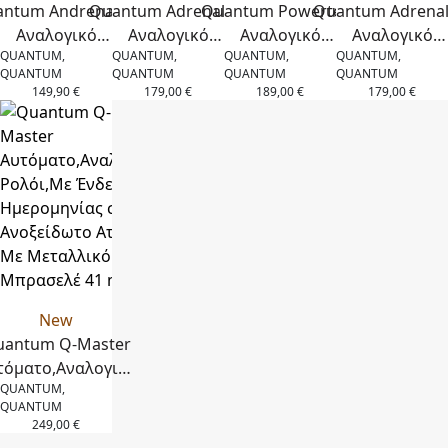
ntum Andrenaline
Quantum Adrenaline
Quantum Powertech
Quantum Adrenal
Αναλογικό
Αναλογικό
Αναλογικό
Αναλογικό
QUANTUM,
QUANTUM,
QUANTUM,
QUANTUM,
όι,Χρονόγραφος,Με
Ρολόι,Χρονόγραφος,Με
Ρολόι,Χρονόγραφος,Με
Ρολόι,Χρονόγραφο
QUANTUM
QUANTUM
QUANTUM
QUANTUM
ειξη Ημερομηνίας
Ένδειξη Ημερομηνίας
Ένδειξη Ημερομηνίας
Ένδειξη Ημερομη
149,90
€
179,00
€
189,00
€
179,00
€
Ανοξείδωτο Ατσάλι
σε Ανοξείδωτο Ατσάλι
σε Ανοξείδωτο Ατσάλι
σε Ανοξείδωτο Ατ
Με Μεταλλικό
Με Μπλε Λουράκι
Με Μεταλλικό
Με Μαύρο Λουρ
πρασελέ 43 mm
Σιλικόνης 41 mm
Μπρασελέ 42 mm
Σιλικόνης 41m
New
uantum Q-Master
τόματο,Αναλογικό
QUANTUM,
ολόι,Με Ένδειξη
QUANTUM
Ημερομηνίας σε
249,00
€
οξείδωτο Ατσάλι