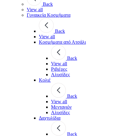
Back
View all
Γυναικεία Κοσμήματα
Back
View all
Κοσμήματα από Ατσάλι
Back
View all
Ριβιέρες
Αλυσίδες
Κολιέ
Back
View all
Μενταγιόν
Αλυσίδες
Δαχτυλίδια
Back