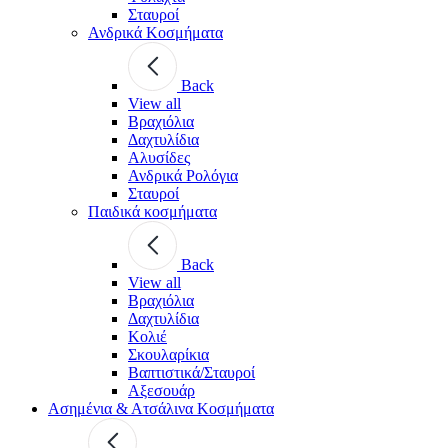
Σταυροί
Ανδρικά Κοσμήματα
Back
View all
Βραχιόλια
Δαχτυλίδια
Αλυσίδες
Ανδρικά Ρολόγια
Σταυροί
Παιδικά κοσμήματα
Back
View all
Βραχιόλια
Δαχτυλίδια
Κολιέ
Σκουλαρίκια
Βαπτιστικά/Σταυροί
Αξεσουάρ
Ασημένια & Ατσάλινα Κοσμήματα