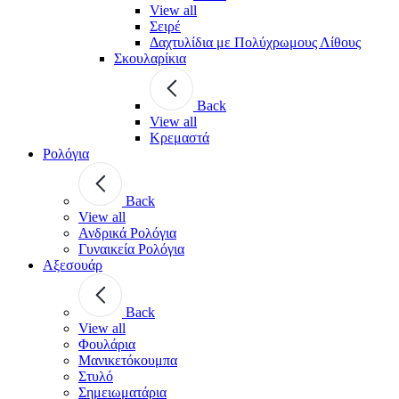
View all
Σειρέ
Δαχτυλίδια με Πολύχρωμους Λίθους
Σκουλαρίκια
Back
View all
Κρεμαστά
Ρολόγια
Back
View all
Ανδρικά Ρολόγια
Γυναικεία Ρολόγια
Αξεσουάρ
Back
View all
Φουλάρια
Μανικετόκουμπα
Στυλό
Σημειωματάρια