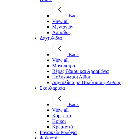
Back
View all
Μενταγιόν
Αλυσίδες
Δαχτυλίδια
Back
View all
Μονόπετρα
Βέρες Γάμου και Αρραβώνα
Πολύχρωμοι Λίθοι
Δαχτυλίδια με Πολύτιμους Λίθους
Σκουλαρίκια
Back
View all
Καρφωτά
Κρίκοι
Κρεμαστά
Γυναικεία Ρολόγια
Φυλαχτά