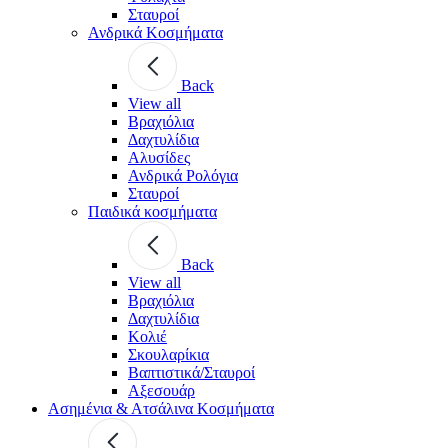
Σταυροί
Ανδρικά Κοσμήματα
Back
View all
Βραχιόλια
Δαχτυλίδια
Αλυσίδες
Ανδρικά Ρολόγια
Σταυροί
Παιδικά κοσμήματα
Back
View all
Βραχιόλια
Δαχτυλίδια
Κολιέ
Σκουλαρίκια
Βαπτιστικά/Σταυροί
Αξεσουάρ
Ασημένια & Ατσάλινα Κοσμήματα