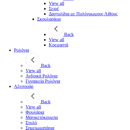
View all
Σειρέ
Δαχτυλίδια με Πολύχρωμους Λίθους
Σκουλαρίκια
Back
View all
Κρεμαστά
Ρολόγια
Back
View all
Ανδρικά Ρολόγια
Γυναικεία Ρολόγια
Αξεσουάρ
Back
View all
Φουλάρια
Μανικετόκουμπα
Στυλό
Σημειωματάρια