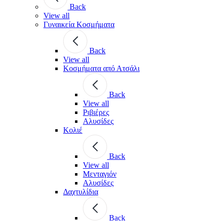
Back
View all
Γυναικεία Κοσμήματα
Back
View all
Κοσμήματα από Ατσάλι
Back
View all
Ριβιέρες
Αλυσίδες
Κολιέ
Back
View all
Μενταγιόν
Αλυσίδες
Δαχτυλίδια
Back