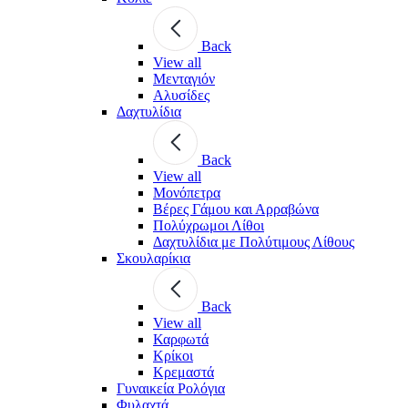
Back
View all
Μενταγιόν
Αλυσίδες
Δαχτυλίδια
Back
View all
Μονόπετρα
Βέρες Γάμου και Αρραβώνα
Πολύχρωμοι Λίθοι
Δαχτυλίδια με Πολύτιμους Λίθους
Σκουλαρίκια
Back
View all
Καρφωτά
Κρίκοι
Κρεμαστά
Γυναικεία Ρολόγια
Φυλαχτά