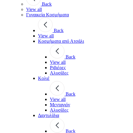
Back
View all
Γυναικεία Κοσμήματα
Back
View all
Κοσμήματα από Ατσάλι
Back
View all
Ριβιέρες
Αλυσίδες
Κολιέ
Back
View all
Μενταγιόν
Αλυσίδες
Δαχτυλίδια
Back