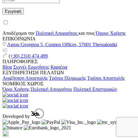
Αποδέχομαι την
Πολιτική Απορρήτου
και τους
Όρους Χρήσης
ΕΠΙΚΟΙΝΩΝΙΑ
Agiou Georgiou 5, Cosmos Offices, 57001 Thessaloniki
(+30) 2310 474 499
ΠΛΗΡΟΦΟΡΙΕΣ
Blog
Συχνές Ερωτήσεις
Καριέρα
ΕΞΥΠΗΡΕΤΗΣΗ ΠΕΛΑΤΩΝ
Αναζήτηση Αποστολής
Τρόποι Πληρωμής
Τρόποι Αποστολής
ΝΟΜΙΚΟΣ ΧΩΡΟΣ
Όροι Χρήσης
Πολιτική Απορρήτου
Πολιτική Επιστροφών
Developed by