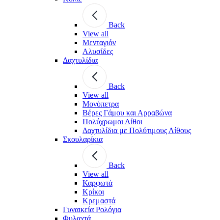
Back
View all
Μενταγιόν
Αλυσίδες
Δαχτυλίδια
Back
View all
Μονόπετρα
Βέρες Γάμου και Αρραβώνα
Πολύχρωμοι Λίθοι
Δαχτυλίδια με Πολύτιμους Λίθους
Σκουλαρίκια
Back
View all
Καρφωτά
Κρίκοι
Κρεμαστά
Γυναικεία Ρολόγια
Φυλαχτά