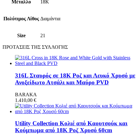
Μέταλλο
18K
Πολύτιμος Λίθος
Διαμάντια
Size
21
ΠΡΟΤΑΣΕΙΣ ΤΗΣ ΣΥΛΛΟΓΗΣ
316L Σταυρός σε 18Κ Ροζ και Λευκό Χρυσό με
Ανοξείδωτο Ατσάλι και Μαύρο PVD
BARAKA
1.410,00
€
Utility Collection Κολιέ από Καουτσούκ και
Κούμπωμα από 18Κ Ροζ Χρυσό 60cm