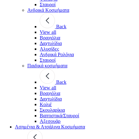
Σταυροί
Ανδρικά Κοσμήματα
Back
View all
Βραχιόλια
Δαχτυλίδια
Αλυσίδες
Ανδρικά Ρολόγια
Σταυροί
Παιδικά κοσμήματα
Back
View all
Βραχιόλια
Δαχτυλίδια
Κολιέ
Σκουλαρίκια
Βαπτιστικά/Σταυροί
Αξεσουάρ
Ασημένια & Ατσάλινα Κοσμήματα