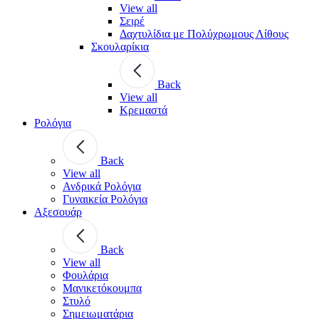
View all
Σειρέ
Δαχτυλίδια με Πολύχρωμους Λίθους
Σκουλαρίκια
Back
View all
Κρεμαστά
Ρολόγια
Back
View all
Ανδρικά Ρολόγια
Γυναικεία Ρολόγια
Αξεσουάρ
Back
View all
Φουλάρια
Μανικετόκουμπα
Στυλό
Σημειωματάρια