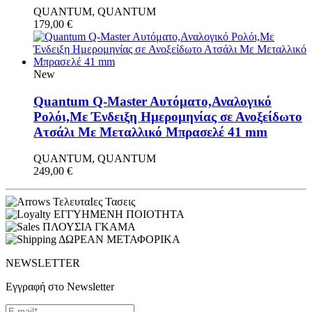
QUANTUM, QUANTUM
179,00
€
New
Quantum Q-Master Aυτόματο,Αναλογικό
Ρολόι,Με Ένδειξη Ημερομηνίας σε Ανοξείδωτο
Ατσάλι Με Μεταλλικό Μπρασελέ 41 mm
QUANTUM, QUANTUM
249,00
€
ΤελευταΙες Τασεις
ΕΓΓΥΗΜΕΝΗ ΠΟΙΟΤΗΤΑ
ΠΛΟΥΣΙΑ ΓΚΑΜΑ
ΔΩΡΕΑΝ ΜΕΤΑΦΟΡΙΚΑ
NEWSLETTER
Εγγραφή στο Newsletter