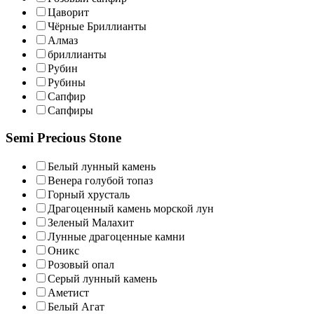
Цаворит
Чёрные Бриллианты
Алмаз
бриллианты
Рубин
Рубины
Сапфир
Сапфиры
Semi Precious Stone
Белый лунный камень
Венера голубой топаз
Горный хрусталь
Драгоценный камень морской лун
Зеленый Малахит
Лунные драгоценные камни
Оникс
Розовый опал
Серый лунный камень
Аметист
Белый Агат