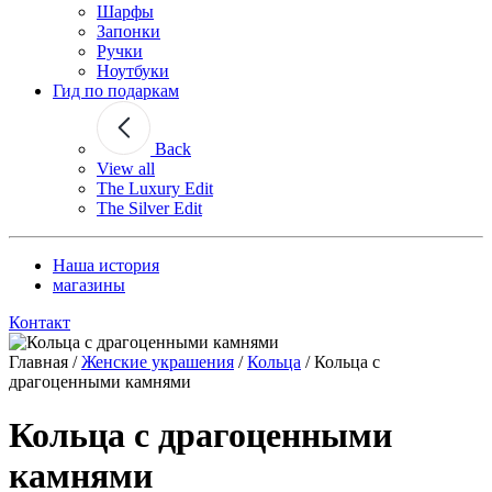
Шарфы
Запонки
Ручки
Ноутбуки
Гид по подаркам
Back
View all
The Luxury Edit
The Silver Edit
Наша история
магазины
Контакт
Главная
/
Женские украшения
/
Кольца
/
Кольца с
драгоценными камнями
Кольца с драгоценными
камнями