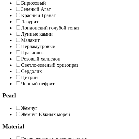
Бирюзовый
Зеленый Агат
Красный Гранат
Лазурит
Лондонский голубой топаз
Лунные камни
Малахит
Перламутровый
Празиолит
Розовый халцедон
Светло-зеленый хризопраз
Сердолик
Цитрин
Черный нефрит
Pearl
Жемчуг
Жемчуг Южных морей
Material
Белое, желтое и розовое золото