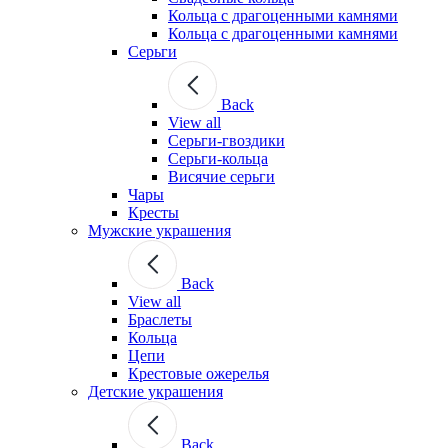
Кольца с драгоценными камнями
Кольца с драгоценными камнями
Серьги
Back
View all
Серьги-гвоздики
Серьги-кольца
Висячие серьги
Чары
Кресты
Мужские украшения
Back
View all
Браслеты
Кольца
Цепи
Крестовые ожерелья
Детские украшения
Back