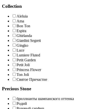
Collection
Aleluia
Ama
Bon Ton
Espira
Ghirlanda
Giardini Segreti
Gingko
Luce
Lumiere Fluted
Petit Garden
Petit Joli
Princess Flower
Ton Joli
Святое Причастие
Precious Stone
бриллианты шампанского оттенка
Родий
Розовый сапфир