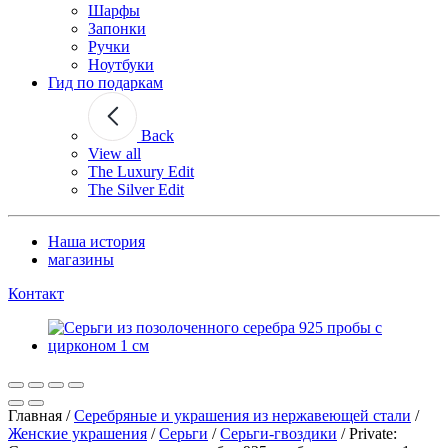
Шарфы
Запонки
Ручки
Ноутбуки
Гид по подаркам
Back
View all
The Luxury Edit
The Silver Edit
Наша история
магазины
Контакт
Главная
/
Серебряные и украшения из нержавеющей стали
/
Женские украшения
/
Серьги
/
Серьги-гвоздики
/
Private: