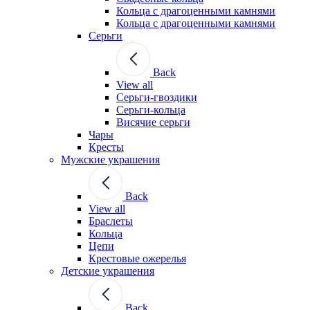
Кольца с драгоценными камнями
Кольца с драгоценными камнями
Серьги
Back
View all
Серьги-гвоздики
Серьги-кольца
Висячие серьги
Чары
Кресты
Мужские украшения
Back
View all
Браслеты
Кольца
Цепи
Крестовые ожерелья
Детские украшения
Back