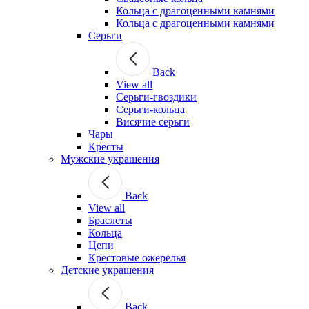
Кольца с драгоценными камнями
Кольца с драгоценными камнями
Серьги
Back
View all
Серьги-гвоздики
Серьги-кольца
Висячие серьги
Чары
Кресты
Мужские украшения
Back
View all
Браслеты
Кольца
Цепи
Крестовые ожерелья
Детские украшения
Back