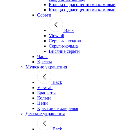
Кольца с драгоценными камнями
Кольца с драгоценными камнями
Серьги
Back
View all
Серьги-гвоздики
Серьги-кольца
Висячие серьги
Чары
Кресты
Мужские украшения
Back
View all
Браслеты
Кольца
Цепи
Крестовые ожерелья
Детские украшения
Back