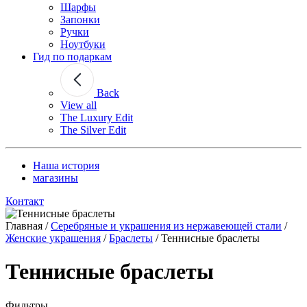
Шарфы
Запонки
Ручки
Ноутбуки
Гид по подаркам
Back
View all
The Luxury Edit
The Silver Edit
Наша история
магазины
Контакт
Главная
/
Серебряные и украшения из нержавеющей стали
/
Женские украшения
/
Браслеты
/
Теннисные браслеты
Теннисные браслеты
Фильтры