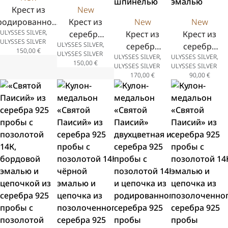
Крест из
New
родированного
Крест из
New
New
ULYSSES SILVER,
серебра 925
серебра
Крест из
Крест из
ULYSSES SILVER
ULYSSES SILVER,
пробы
925 пробы
серебра
серебра
150,00
€
ULYSSES SILVER
ULYSSES SILVER,
ULYSSES SILVER,
с
925 пробы
925 пробы
150,00
€
ULYSSES SILVER
ULYSSES SILVER
позолотой
с
с
170,00
€
90,00
€
14К
позолотой
позолотой
14К и
14К и
чёрной
белой
шпинелью
эмалью