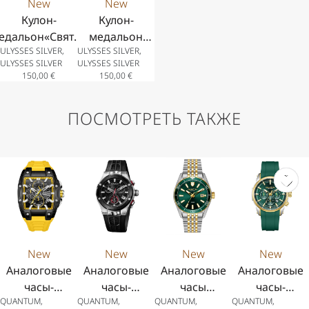
New
New
Кулон-
Кулон-
едальон«Святой
медальон
ULYSSES SILVER,
ULYSSES SILVER,
Паисий» из
«Святой
ULYSSES SILVER
ULYSSES SILVER
серебра 925
Паисий» из
150,00
€
150,00
€
пробы с
родированного
позолотой 14К,
серебра 925
ПОСМОТРЕТЬ ТАКЖЕ
цирконами и
пробы с
цепочка из
цирконами и
позолоченного
цепочка из
серебра 925
серебра 925
пробы
пробы
New
New
New
New
Аналоговые
Аналоговые
Аналоговые
Аналоговые
часы-
часы-
часы
часы-
QUANTUM,
QUANTUM,
QUANTUM,
QUANTUM,
хронограф
хронограф
Quantum
хронограф