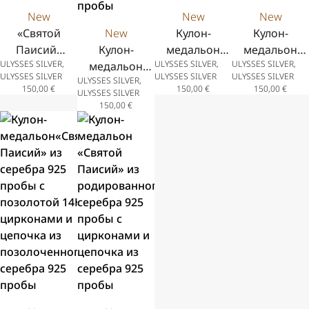
New
New
New
«Святой
New
Кулон-
Кулон-
Паисий»
Кулон-
медальон
медальон
ULYSSES SILVER,
ULYSSES SILVER,
ULYSSES SILVER,
из
медальон
«Святой
«Святой
ULYSSES SILVER
ULYSSES SILVER
ULYSSES SILVER
ULYSSES SILVER,
серебра
«Святой
Паисий»
Паисий» из
150,00
€
150,00
€
150,00
€
ULYSSES SILVER
925 пробы
Паисий» из
двухцветная из
серебра 925
150,00
€
с
серебра 925
серебра 925
пробы с
позолотой
пробы с
пробы с
позолотой 14К
14К,
позолотой 14К,
позолотой 14К
эмалью и
бордовой
чёрной эмалью
и цепочка из
цепочка из
эмалью и
и цепочка из
родированного
позолоченног
цепочкой
позолоченного
серебра 925
серебра 925
из
серебра 925
пробы
пробы
серебра
пробы
925 пробы
с
позолотой