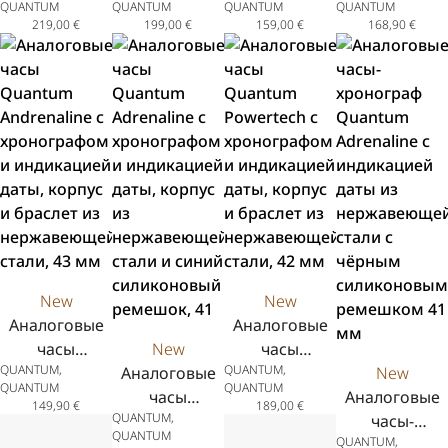
QUANTUM
QUANTUM
QUANTUM
QUANTUM
Quantum
Quantum
Adrenaline с
Quantum
219,00
€
199,00
€
159,00
€
168,90
€
Hunter с
Hunter с
индикацией
Powertech с
индикацией
индикацией
даты, корпус
индикацией
даты из
даты из
из
даты, корпус
нержавеющей
нержавеющей
нержавеющей
из
стали с
стали с
стали,
нержавеюще
жёлтым
чёрным
двухцветный
стали,
силиконовым
силиконовым
браслет из
зелёный
ремешком
ремешком 44
нержавеющей
силиконовый
43,5 мм
мм
стали, 41
ремешок, 41.5
мм
New
New
Аналоговые
Аналоговые
часы
New
часы
QUANTUM,
QUANTUM,
Quantum
Аналоговые
Quantum
New
QUANTUM
QUANTUM
Andrenaline с
часы
Powertech с
Аналоговые
149,90
€
189,00
€
QUANTUM,
хронографом
Quantum
хронографом
часы-
QUANTUM
QUANTUM,
и индикацией
Adrenaline с
и индикацией
хронограф