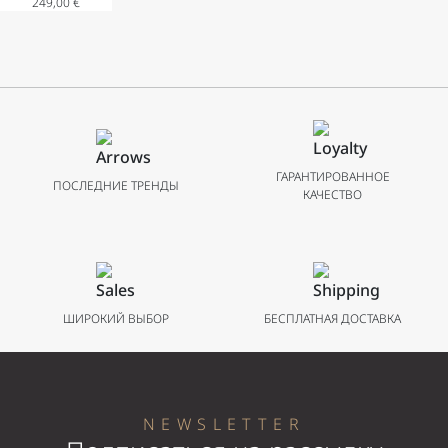
249,00
€
индикацией
даты из
нержавеющей
стали с
металлическим
браслетом 41
мм
ГАРАНТИРОВАННОЕ
ПОСЛЕДНИЕ ТРЕНДЫ
КАЧЕСТВО
ШИРОКИЙ ВЫБОР
БЕСПЛАТНАЯ ДОСТАВКА
NEWSLETTER