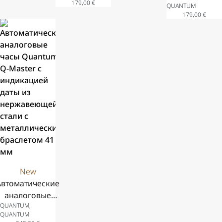
179,00
€
QUANTUM
даты, корпус
хронографом
даты, корпус
Quantum
179,00
€
и браслет из
и индикацией
и браслет из
Adrenaline с
нержавеющей
даты, корпус
нержавеющей
индикацией
стали, 43 мм
из
стали, 42 мм
даты из
нержавеющей
нержавеюще
стали и синий
стали с
силиконовый
чёрным
ремешок, 41
силиконовым
ремешком 41
мм
New
Автоматические
аналоговые
QUANTUM,
часы Quantum
QUANTUM
Q-Master с