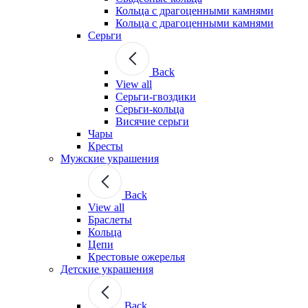
Кольца с драгоценными камнями
Кольца с драгоценными камнями
Серьги
Back
View all
Серьги-гвоздики
Серьги-кольца
Висячие серьги
Чары
Кресты
Мужские украшения
Back
View all
Браслеты
Кольца
Цепи
Крестовые ожерелья
Детские украшения
Back