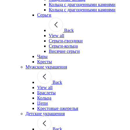
Кольца с драгоценными камнями
Кольца с драгоценными камнями
Серьги
Back
View all
Серьги-гвоздики
Серьги-кольца
Висячие серьги
Чары
Кресты
Мужские украшения
Back
View all
Браслеты
Кольца
Цепи
Крестовые ожерелья
Детские украшения
Back