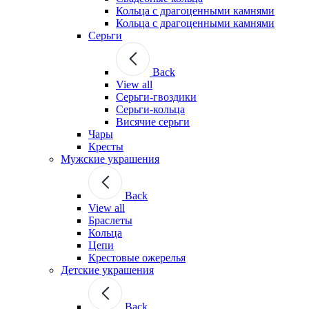
Кольца с драгоценными камнями
Кольца с драгоценными камнями
Серьги
Back
View all
Серьги-гвоздики
Серьги-кольца
Висячие серьги
Чары
Кресты
Мужские украшения
Back
View all
Браслеты
Кольца
Цепи
Крестовые ожерелья
Детские украшения
Back