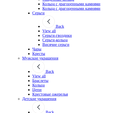
Кольца с драгоценными камнями
Кольца с драгоценными камнями
Серьги
Back
View all
Серьги-гвоздики
Серьги-кольца
Висячие серьги
Чары
Кресты
Мужские украшения
Back
View all
Браслеты
Кольца
Цепи
Крестовые ожерелья
Детские украшения
Back