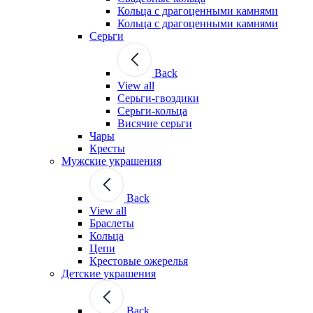
Кольца с драгоценными камнями
Кольца с драгоценными камнями
Серьги
Back
View all
Серьги-гвоздики
Серьги-кольца
Висячие серьги
Чары
Кресты
Мужские украшения
Back
View all
Браслеты
Кольца
Цепи
Крестовые ожерелья
Детские украшения
Back