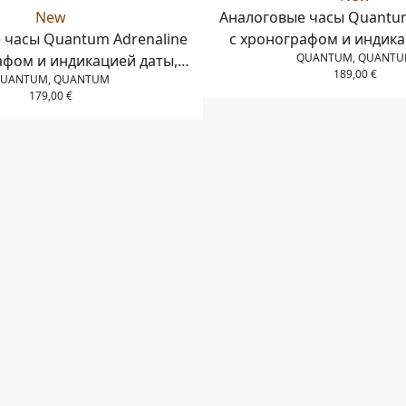
New
Аналоговые часы Quantu
 часы Quantum Adrenaline
с хронографом и индика
QUANTUM, QUANT
афом и индикацией даты,
корпус и браслет из н
189,00
€
UANTUM, QUANTUM
з нержавеющей стали и
стали, 42 мм
179,00
€
ликоновый ремешок, 41