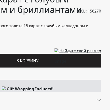
м и бриллиантами
SKU: 15627R
вого золота 18 карат с голубым халцедоном и
Найдите свой размер
В КОРЗИНУ
Gift Wrapping Included!