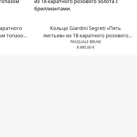
каратного
Кольцо Giardini Segreti «Пять
бым топазом
листьев» из 18-каратного розового
PASQUALE BRUNI
нтами.
золота с бриллиантами.
8.980,00
€