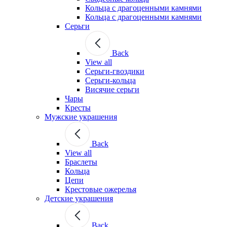
Кольца с драгоценными камнями
Кольца с драгоценными камнями
Серьги
Back
View all
Серьги-гвоздики
Серьги-кольца
Висячие серьги
Чары
Кресты
Мужские украшения
Back
View all
Браслеты
Кольца
Цепи
Крестовые ожерелья
Детские украшения
Back