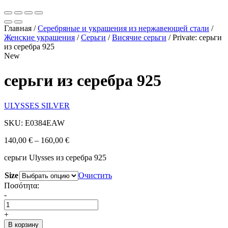
Главная
/
Серебряные и украшения из нержавеющей стали
/
Женские украшения
/
Серьги
/
Висячие серьги
/
Private: серьги
из серебра 925
New
серьги из серебра 925
ULYSSES SILVER
SKU: E0384EAW
140,00
€
–
160,00
€
серьги Ulysses из серебра 925
Size
Очистить
Ποσότητα:
-
+
В корзину