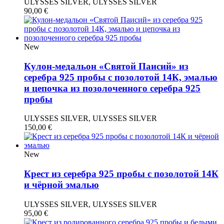
ULYSSES SILVER, ULYSSES SILVER
90,00
€
New
Кулон-медальон «Святой Паисий» из
серебра 925 пробы с позолотой 14К, эмалью
и цепочка из позолоченного серебра 925
пробы
ULYSSES SILVER, ULYSSES SILVER
150,00
€
New
Крест из серебра 925 пробы с позолотой 14К
и чёрной эмалью
ULYSSES SILVER, ULYSSES SILVER
95,00
€