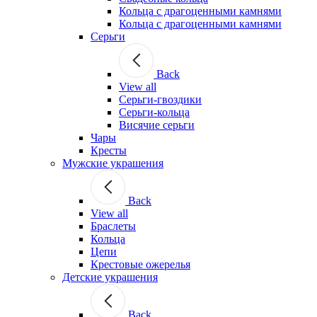
Кольца с драгоценными камнями
Кольца с драгоценными камнями
Серьги
Back
View all
Серьги-гвоздики
Серьги-кольца
Висячие серьги
Чары
Кресты
Мужские украшения
Back
View all
Браслеты
Кольца
Цепи
Крестовые ожерелья
Детские украшения
Back