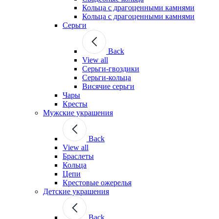
Кольца с драгоценными камнями
Кольца с драгоценными камнями
Серьги
Back
View all
Серьги-гвоздики
Серьги-кольца
Висячие серьги
Чары
Кресты
Мужские украшения
Back
View all
Браслеты
Кольца
Цепи
Крестовые ожерелья
Детские украшения
Back