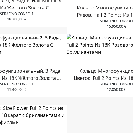
лет, 5 Рядов, Half Middle 4
 Из Жёлтого Золота С
Кольцо Многофункцион
SERAFINO CONSOLI
Бриллиантами
Рядов, Half 2 Points Из 
18.300,00
€
SERAFINO CONSOLI
Золота С Белыми Брил
15.950,00
€
офункциональный, 3 Ряда,
Кольцо Многофункци
ts Из 18K Жёлтого Золота С
Цветок, Full 2 Points Из 
SERAFINO CONSOLI
SERAFINO CONSOLI
Бриллиантами
Золота С Бриллиа
11.400,00
€
12.850,00
€