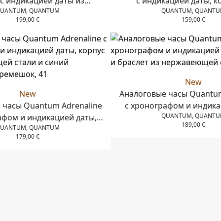
 с индикацией даты из
с индикацией даты, к
UANTUM, QUANTUM
QUANTUM, QUANT
еющей стали с чёрным
нержавеющей стали, дв
199,00
€
159,00
€
овым ремешком 44 мм
браслет из нержавеющей
New
New
Аналоговые часы Quantu
 часы Quantum Adrenaline
с хронографом и индика
QUANTUM, QUANT
афом и индикацией даты,
корпус и браслет из н
189,00
€
UANTUM, QUANTUM
з нержавеющей стали и
стали, 42 мм
179,00
€
ликоновый ремешок, 41