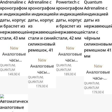
из
нержавеюще
стали,
зелёный
силиконовый
ремешок, 41.5
мм
New
New
Аналоговые
Аналоговые
часы
New
часы
QUANTUM,
QUANTUM,
Quantum
Аналоговые
Quantum
New
QUANTUM
QUANTUM
Andrenaline с
часы
Powertech с
Аналоговые
149,90
€
189,00
€
QUANTUM,
хронографом
Quantum
хронографом
часы-
QUANTUM
QUANTUM,
и индикацией
Adrenaline с
и индикацией
хронограф
179,00
€
QUANTUM
даты, корпус
хронографом
даты, корпус
Quantum
179,00
€
и браслет из
и индикацией
и браслет из
Adrenaline с
нержавеющей
даты, корпус
нержавеющей
индикацией
стали, 43 мм
из
стали, 42 мм
даты из