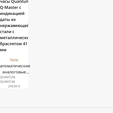
нержавеющей
нержавеюще
стали и синий
стали с
силиконовый
чёрным
ремешок, 41
силиконовым
ремешком 41
мм
New
Автоматические
аналоговые
QUANTUM,
часы Quantum
QUANTUM
Q-Master с
249,00
€
индикацией
даты из
нержавеющей
стали с