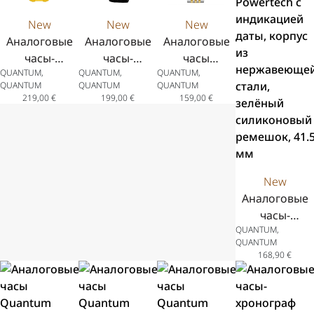
New
New
New
Аналоговые
Аналоговые
Аналоговые
часы-
часы-
часы
QUANTUM,
QUANTUM,
QUANTUM,
хронограф
хронограф
Quantum
QUANTUM
QUANTUM
QUANTUM
Quantum
Quantum
Adrenaline с
219,00
€
199,00
€
159,00
€
Hunter с
Hunter с
индикацией
индикацией
индикацией
даты, корпус
даты из
даты из
из
нержавеющей
нержавеющей
нержавеющей
стали с
стали с
стали,
New
жёлтым
чёрным
двухцветный
Аналоговые
силиконовым
силиконовым
браслет из
часы-
ремешком
ремешком 44
нержавеющей
QUANTUM,
хронограф
43,5 мм
мм
стали, 41
QUANTUM
Quantum
168,90
€
Powertech с
индикацией
даты, корпус