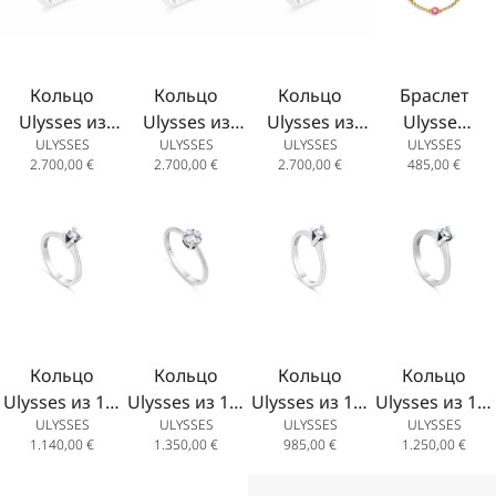
Кольцо
Кольцо
Кольцо
Браслет
Ulysses из
Ulysses из
Ulysses из
Ulysses
ULYSSES
ULYSSES
ULYSSES
ULYSSES
белого золота
белого золота
белого золота
Kid из 14-
2.700,00
€
2.700,00
€
2.700,00
€
485,00
€
18К с
18К с
18К с
каратного
бриллиантами
бриллиантами
бриллиантами
желтого
и сапфиром
и изумрудом
и розовым
золота с
15 мм
15 мм
сапфиром 15
эмалью
мм
14.5cm
Кольцо
Кольцо
Кольцо
Кольцо
Ulysses из 14-
Ulysses из 18-
Ulysses из 14-
Ulysses из 14-
ULYSSES
ULYSSES
ULYSSES
ULYSSES
каратного
каратного
каратного
каратного
1.140,00
€
1.350,00
€
985,00
€
1.250,00
€
белого золота
белого золота
белого золота
белого золота
с
с
с
с