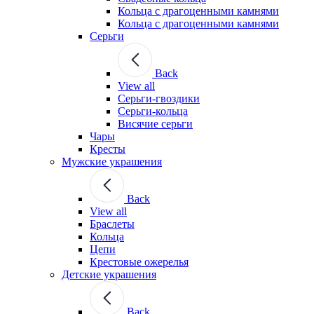
Кольца с драгоценными камнями
Кольца с драгоценными камнями
Серьги
Back
View all
Серьги-гвоздики
Серьги-кольца
Висячие серьги
Чары
Кресты
Мужские украшения
Back
View all
Браслеты
Кольца
Цепи
Крестовые ожерелья
Детские украшения
Back