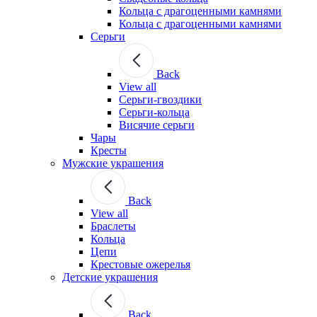
Кольца с драгоценными камнями
Кольца с драгоценными камнями
Серьги
Back
View all
Серьги-гвоздики
Серьги-кольца
Висячие серьги
Чары
Кресты
Мужские украшения
Back
View all
Браслеты
Кольца
Цепи
Крестовые ожерелья
Детские украшения
Back