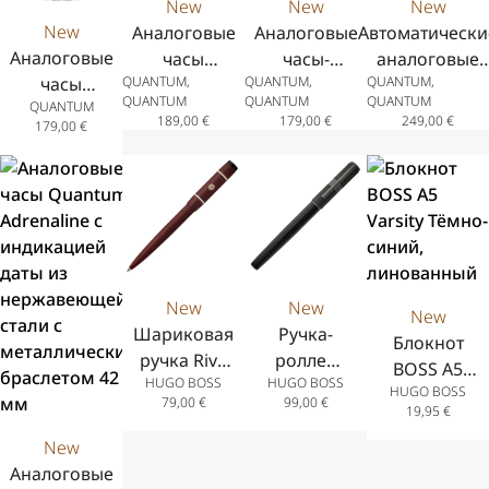
New
New
New
New
Аналоговые
Аналоговые
Автоматически
Аналоговые
часы
часы-
аналоговые
QUANTUM,
QUANTUM,
QUANTUM,
часы
Quantum
хронограф
часы Quantu
QUANTUM
QUANTUM
QUANTUM
QUANTUM
Quantum
Powertech с
Quantum
Q-Master с
189,00
€
179,00
€
249,00
€
179,00
€
Adrenaline с
хронографом
Adrenaline с
индикацией
хронографом
и индикацией
индикацией
даты из
и индикацией
даты, корпус
даты из
нержавеюще
даты, корпус
и браслет из
нержавеющей
стали с
из
нержавеющей
стали с
металлически
нержавеющей
стали, 42 мм
чёрным
браслетом 41
стали и синий
силиконовым
мм
New
New
New
силиконовый
ремешком 41
Шариковая
Ручка-
Блокнот
ремешок, 41
мм
ручка Rive
роллер
BOSS A5
HUGO BOSS
HUGO BOSS
Varsity,
Formation
HUGO BOSS
Varsity
79,00
€
99,00
€
бордовая
Line цвет
19,95
€
Тёмно-
чёрный
New
синий,
Аналоговые
линованный