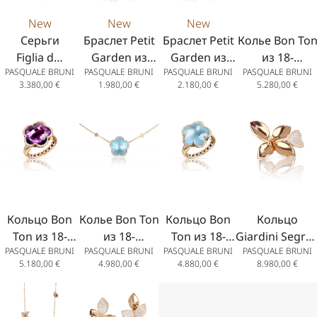
New
New
New
Серьги
Браслет Petit
Браслет Petit
Колье Bon To
Figlia dei
Garden из
Garden из
из 18-
PASQUALE BRUNI
PASQUALE BRUNI
PASQUALE BRUNI
PASQUALE BRUNI
Fiori из 18-
розового
белого золота
каратного
3.380,00
€
1.980,00
€
2.180,00
€
5.280,00
€
каратного
золота 18
18 карат с
розового
розового
карат с
бриллиантами.
золота с
золота с
белыми и
аметистами и
цветными
шампанскими
бриллиантами
камнями
бриллиантами.
Кольцо Bon
Колье Bon Ton
Кольцо Bon
Кольцо
Ton из 18-
из 18-
Ton из 18-
Giardini Segret
PASQUALE BRUNI
PASQUALE BRUNI
PASQUALE BRUNI
PASQUALE BRUNI
каратного
каратного
каратного
«Пять листьев
5.180,00
€
4.980,00
€
4.880,00
€
8.980,00
€
розового
розового
розового
из 18-
золота с
золота с
золота с
каратного
аметистом и
голубым
голубым
розового