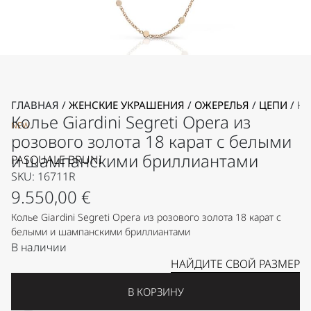
ГЛАВНАЯ
/
ЖЕНСКИЕ УКРАШЕНИЯ
/
ОЖЕРЕЛЬЯ
/
ЦЕПИ
/
КО
Колье Giardini Segreti Opera из
NEW
розового золота 18 карат с белыми
и шампанскими бриллиантами
PASQUALE BRUNI
SKU: 16711R
9.550,00
€
Колье Giardini Segreti Opera из розового золота 18 карат с
белыми и шампанскими бриллиантами
В наличии
НАЙДИТЕ СВОЙ РАЗМЕР
В КОРЗИНУ