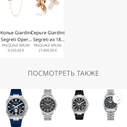
бриллиантами.
топазом
топазом
золота с
«Венера» и
«Венера» и
бриллиантами
бриллиантами.
бриллиантами.
Колье Giardini
Серьги Giardini
Segreti Opera
Segreti из 18-
PASQUALE BRUNI
PASQUALE BRUNI
из розового
каратного
9.550,00
€
27.800,00
€
золота 18
розового
карат с
золота с
белыми и
бриллиантами.
ПОСМОТРЕТЬ ТАКЖЕ
шампанскими
бриллиантами