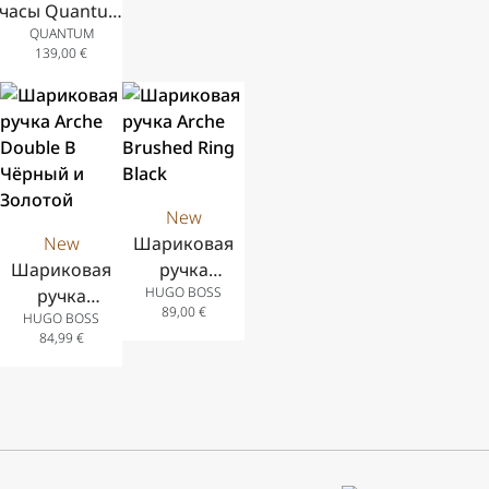
часы Quantum
QUANTUM
Adrenaline с
139,00
€
индикацией
даты из
нержавеющей
стали с
металлическим
браслетом 42
New
мм
New
Шариковая
Шариковая
ручка
HUGO BOSS
ручка
Arche
89,00
€
HUGO BOSS
Arche
Brushed
84,99
€
Double B
Ring Black
Чёрный и
Золотой