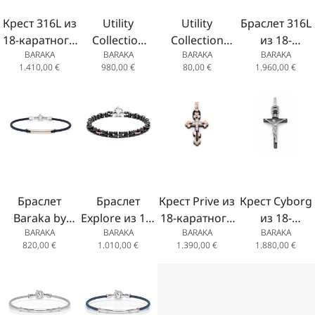
Крест 316L из
Utility
Utility
Браслет 316L
18-каратного
Collection
Collection
из 18-
BARAKA
BARAKA
BARAKA
BARAKA
розового и
Колье из
Колье из
каратного
1.410,00
€
980,00
€
80,00
€
1.960,00
€
белого золота
Каучука с
каучука и
розового
с
Застёжкой
застёжка из
золота с
нержавеющей
из
нержавеющей
нержавеюще
сталью и
Розового
стали 55cm
сталью, сини
черным PVD-
Золота
PVD-
покрытием
18K 60см
покрытием и
бриллиантам
Браслет
Браслет
Крест Prive из
Крест Cyborg
Baraka by
Explore из 18-
18-каратного
из 18-
BARAKA
BARAKA
BARAKA
BARAKA
Pininfarina из
каратного
розового и
каратного
820,00
€
1.010,00
€
1.390,00
€
1.880,00
€
18-каратного
розового
белого золота
белого золота
розового
золота с
с черной
с
золота с
черным PVD-
керамикой и
нержавеюще
серебром,
покрытием,
бриллиантами
сталью и