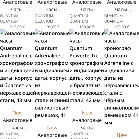
Аналоговые
Аналоговые
Аналоговые
Аналоговые
часы-
часы-
часы
часы-
QUANTUM,
QUANTUM,
QUANTUM,
QUANTUM,
хронограф
хронограф
Quantum
хронограф
QUANTUM
QUANTUM
QUANTUM
QUANTUM
Quantum
Quantum
Adrenaline с
Quantum
219,00
€
199,00
€
159,00
€
168,90
€
Hunter с
Hunter с
индикацией
Powertech с
индикацией
индикацией
даты, корпус
индикацией
даты из
даты из
из
даты, корпус
нержавеющей
нержавеющей
нержавеющей
из
стали с
стали с
стали,
нержавеюще
жёлтым
чёрным
двухцветный
стали,
силиконовым
силиконовым
браслет из
зелёный
ремешком
ремешком 44
нержавеющей
силиконовый
43,5 мм
мм
стали, 41
ремешок, 41.5
мм
New
New
Аналоговые
Аналоговые
часы
New
часы
QUANTUM,
QUANTUM,
Quantum
Аналоговые
Quantum
New