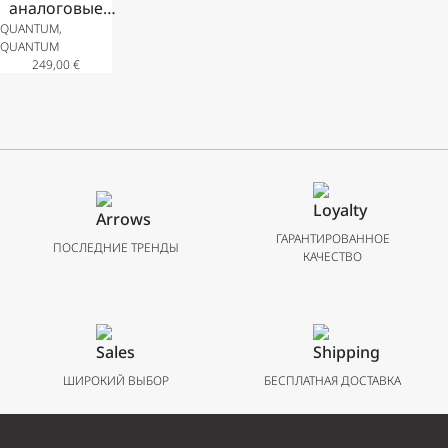
аналоговые
QUANTUM,
часы Quantum
QUANTUM
Q-Master с
249,00
€
индикацией
даты из
нержавеющей
стали с
металлическим
браслетом 41
мм
ГАРАНТИРОВАННОЕ
ПОСЛЕДНИЕ ТРЕНДЫ
КАЧЕСТВО
ШИРОКИЙ ВЫБОР
БЕСПЛАТНАЯ ДОСТАВКА