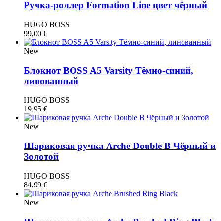
Ручка-роллер Formation Line цвет чёрный
HUGO BOSS
99,00
€
New
Блокнот BOSS A5 Varsity Тёмно-синий,
линованный
HUGO BOSS
19,95
€
New
Шариковая ручка Arche Double B Чёрный и
Золотой
HUGO BOSS
84,99
€
New