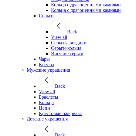
Кольца с драгоценными камнями
Кольца с драгоценными камнями
Серьги
Back
View all
Серьги-гвоздики
Серьги-кольца
Висячие серьги
Чары
Кресты
Мужские украшения
Back
View all
Браслеты
Кольца
Цепи
Крестовые ожерелья
Детские украшения
Back