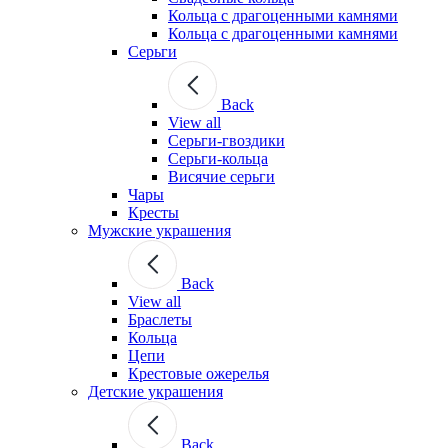
Кольца с драгоценными камнями
Кольца с драгоценными камнями
Серьги
Back
View all
Серьги-гвоздики
Серьги-кольца
Висячие серьги
Чары
Кресты
Мужские украшения
Back
View all
Браслеты
Кольца
Цепи
Крестовые ожерелья
Детские украшения
Back